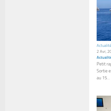
Actualit
2 Avr, 2
Actualit
Petit r
Sortie 
au 15...