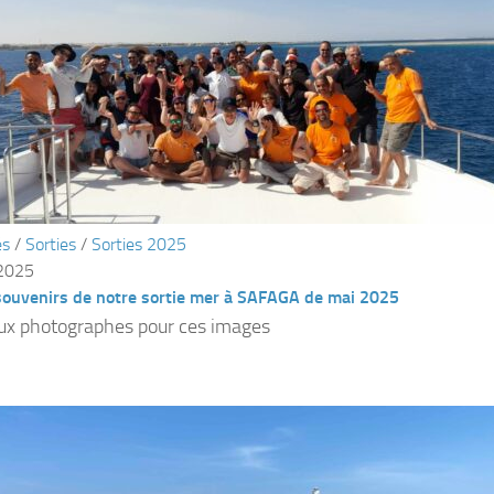
és
/
Sorties
/
Sorties 2025
 2025
souvenirs de notre sortie mer à SAFAGA de mai 2025
ux photographes pour ces images