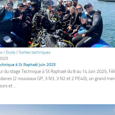
és
/
Ecole
/
Sorties techniques
 2025
echnique à St Raphaël juin 2025
ur du stage Technique à St Raphaël du 8 au 14 Juin 2025, Féli
ndaires (2 nouveaux GP, 3 N3, 3 N2 et 2 PE40), un grand mer
urs et...