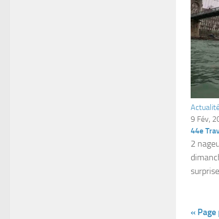
Actualit
9 Fév, 
44e Tra
2 nageu
dimanch
surprise
« Page