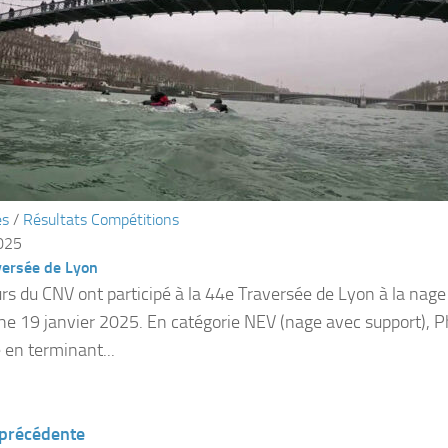
és
/
Résultats Compétitions
2025
versée de Lyon
rs du CNV ont participé à la 44e Traversée de Lyon à la nag
e 19 janvier 2025. En catégorie NEV (nage avec support), Ph
 en terminant...
 précédente