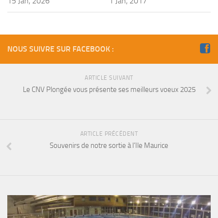
15 Jan, 2026
1 Jan, 2017
Agenda
Les Palmes du Lac
Résultats Compétitions
NOUS SUIVRE SUR FACEBOOK :
MATERIEL
ARTICLE SUIVANT
Section Matériel
Le CNV Plongée vous présente ses meilleurs voeux 2025
Occasions
ARTICLE PRÉCÉDENT
Souvenirs de notre sortie à l’Ile Maurice