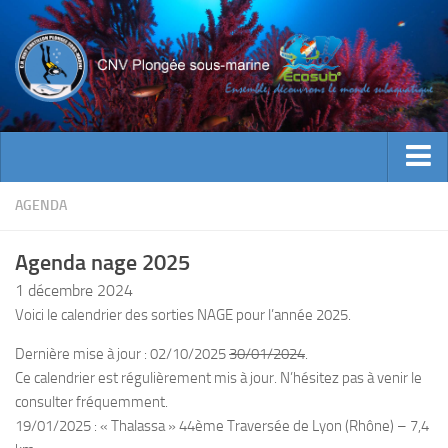
ACTUALITES
AGENDA
EVENEMENTS
Agenda nage 2025
INFOS CNV
1 décembre 2024
Bienvenue
Voici le calendrier des sorties NAGE pour l’année 2025.
Contacts
Dernière mise à jour : 02/10/2025
30/01/2024
.
Documents utiles
Ce calendrier est régulièrement mis à jour. N’hésitez pas à venir le
consulter fréquemment.
Encadrement
19/01/2025 : « Thalassa » 44ème Traversée de Lyon (Rhône) – 7,4
Historique