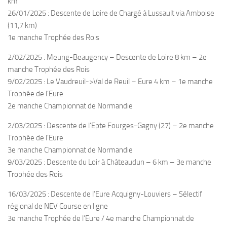
km
26/01/2025 : Descente de Loire de Chargé à Lussault via Amboise
Plouf
(11,7 km)
ECOLE DE PLONGEE
1e manche Trophée des Rois
Formations
2/02/2025 : Meung-Beaugency – Descente de Loire 8 km – 2e
Jeune plongeur
manche Trophée des Rois
9/02/2025 : Le Vaudreuil->Val de Reuil – Eure 4 km – 1e manche
Plongeur N1
Trophée de l’Eure
Plongeur N2
2e manche Championnat de Normandie
Plongeur N3
2/03/2025 : Descente de l’Epte Fourges-Gagny (27) – 2e manche
Maintien des acquis
Trophée de l’Eure
3e manche Championnat de Normandie
Guide de palanquée N4
9/03/2025 : Descente du Loir à Châteaudun – 6 km – 3e manche
Initiateur
Trophée des Rois
Moniteur Fédéral
16/03/2025 : Descente de l’Eure Acquigny-Louviers – Sélectif
Organisation
régional de NEV Course en ligne
Responsables
3e manche Trophée de l’Eure / 4e manche Championnat de