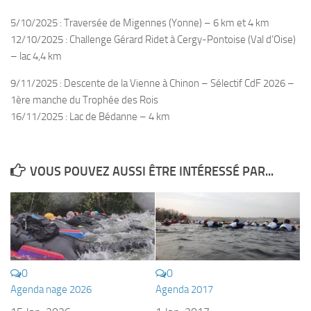
sorties 2017
5/10/2025 : Traversée de Migennes (Yonne) – 6 km et 4 km
Sorties 2016
12/10/2025 : Challenge Gérard Ridet à Cergy-Pontoise (Val d’Oise)
Sorties 2015
– lac 4,4 km
Sorties 2014
9/11/2025 : Descente de la Vienne à Chinon – Sélectif CdF 2026 –
BIO SUB
1ère manche du Trophée des Rois
16/11/2025 : Lac de Bédanne – 4 km
Environnement et Biologie Sub
Formations
Lac Merveilleux
VOUS POUVEZ AUSSI ÊTRE INTÉRESSÉ PAR...
AUDIOVISUEL
Photo
Vidéo
Peinture
0
0
NAGE
Agenda nage 2026
Agenda 2017
NAP / NEV