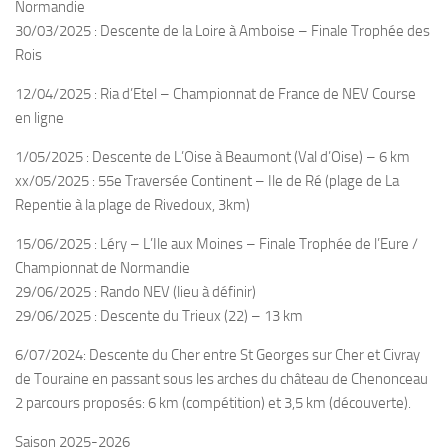
Normandie
Fosse
30/03/2025 : Descente de la Loire à Amboise – Finale Trophée des
Sorties techniques
Rois
APNEE
12/04/2025 : Ria d’Etel – Championnat de France de NEV Course
SORTIES
en ligne
Sorties 2026
1/05/2025 : Descente de L’Oise à Beaumont (Val d’Oise) – 6 km
xx/05/2025 : 55e Traversée Continent – Ile de Ré (plage de La
Sorties 2025
Repentie à la plage de Rivedoux, 3km)
Sorties 2024
15/06/2025 : Léry – L’Ile aux Moines – Finale Trophée de l’Eure /
Sorties 2023
Championnat de Normandie
Sorties 2022
29/06/2025 : Rando NEV (lieu à définir)
29/06/2025 : Descente du Trieux (22) – 13 km
Sorties 2021
Sorties 2020
6/07/2024: Descente du Cher entre St Georges sur Cher et Civray
de Touraine en passant sous les arches du château de Chenonceau
Sorties 2019
2 parcours proposés: 6 km (compétition) et 3,5 km (découverte).
Sorties 2018
Saison 2025-2026