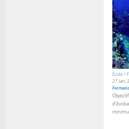
Ecole
/
F
27 Jan, 
Formati
Objecti
d’évolu
minimum