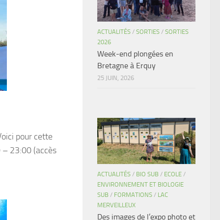
ACTUALITÉS
/
SORTIES
/
SORTIES
2026
Week-end plongées en
Bretagne à Erquy
25 JUIN, 2026
oici pour cette
0 – 23:00 (accès
ACTUALITÉS
/
BIO SUB
/
ECOLE
/
ENVIRONNEMENT ET BIOLOGIE
SUB
/
FORMATIONS
/
LAC
MERVEILLEUX
Des images de l’expo photo et