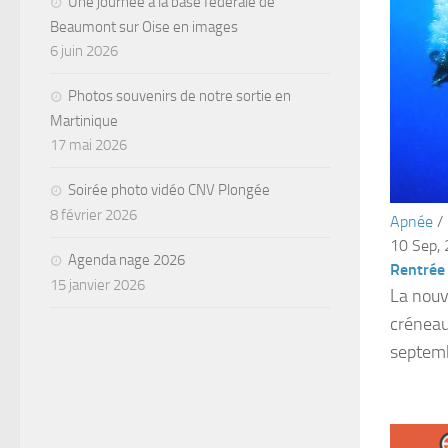
Une journée à la base fédérale de
Beaumont sur Oise en images
6 juin 2026
Photos souvenirs de notre sortie en
Martinique
17 mai 2026
Soirée photo vidéo CNV Plongée
8 février 2026
Apnée
/
10 Sep,
Agenda nage 2026
Rentrée
15 janvier 2026
La nouve
créneau
septemb