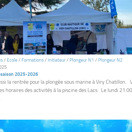
és
/
Ecole
/
Formations
/
Initiateur
/
Plongeur N1
/
Plongeur N2
2025
 saison 2025-2026
ssi la rentrée pour la plongée sous marine à Viry Chatillon. V
les horaires des activités à la piscine des Lacs Le lundi 21:0
.