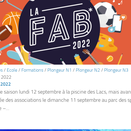
és
/
Ecole
/
Formations
/
Plongeur N1
/
Plongeur N2
/
Plongeur N3
, 2022
 2022
e saison lundi 12 septembre à la piscine des Lacs, mais avan
née des associations le dimanche 11 septembre au parc des sp
 –...