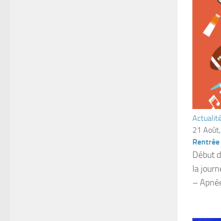
Actualit
21 Août
Rentrée
Début d
la jour
– Apnée