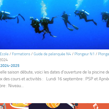
Ecole
/
Formations
/
Guide de palanquée N4
/
Plongeur N1
/
Plong
 2024
 2024-2025
lle saison débute, voici les dates d’ouverture de la piscine d
x des cours et activités : Lundi 16 septembre : PSP et Apn
re : Niveau...