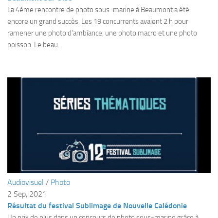
sorties 2017
La 4ème rencontre de photo sous-marine à Beaumont a été
Sorties 2016
encore un grand succès. Les 19 concurrents avaient 2 h pour
ramener une photo d’ambiance, une photo macro et une photo
Sorties 2015
poisson. Le beau...
Sorties 2014
BIO SUB
Environnement et Biologie Sub
Formations
Lac Merveilleux
AUDIOVISUEL
Photo
Vidéo
Peinture
Audiovisuel
/
Photo
2 Sep, 2021
NAGE
Résultat du festival Sublimage de Nouvelle Calédonie
NAP / NEV
Un prix de plus dans un concours de photo sous-marine grâce à