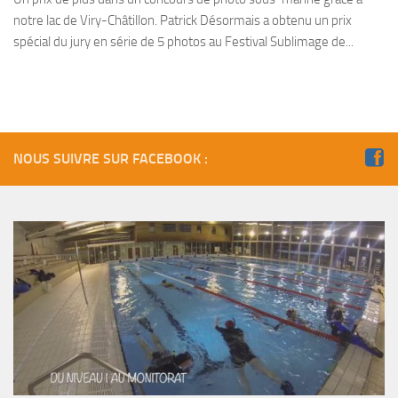
notre lac de Viry-Châtillon. Patrick Désormais a obtenu un prix
Agenda
spécial du jury en série de 5 photos au Festival Sublimage de...
Les Palmes du Lac
Résultats Compétitions
MATERIEL
Section Matériel
NOUS SUIVRE SUR FACEBOOK :
Occasions