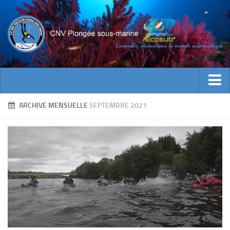
ACTUALITES
ARCHIVE MENSUELLE
SEPTEMBRE 2021
EVENEMENTS
INFOS CNV
Bienvenue
Contacts
Documents utiles
Encadrement
Historique