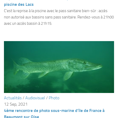
Fosse
piscine des Lacs
C’est la reprise à la piscine avec le pass sanitaire bien-sûr : accès
Sorties techniques
non autorisé aux bassins sans pass sanitaire. Rendez-vous à 21h00
APNEE
avec un accès bassin à 21h15.
SORTIES
Sorties 2026
Sorties 2025
Sorties 2024
Sorties 2023
Sorties 2022
Sorties 2021
Sorties 2020
Actualités
/
Audiovisuel
/
Photo
Sorties 2019
12 Sep, 2021
Sorties 2018
4ème rencontre de photo sous-marine d’île de France à
Beaumont sur Oise