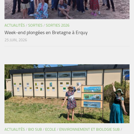
ACTUALITÉS
/
SORTIES
/
SORTIES 2026
Week-end plongées en Bretagne à Erquy
25 JUIN, 2026
ACTUALITÉS
/
BIO SUB
/
ECOLE
/
ENVIRONNEMENT ET BIOLOGIE SUB
/