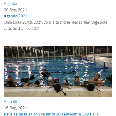
Agenda
Plouf
20 Sep, 2021
Agenda 2021
ECOLE DE PLONGEE
Mise à jour 20/09/2021. Voici le calendrier des sorties Nage pour
Formations
cette fin d’année 2021.
Jeune plongeur
Plongeur N1
Plongeur N2
Plongeur N3
Maintien des acquis
Guide de palanquée N4
Initiateur
Moniteur Fédéral
Actualités
Organisation
16 Sep, 2021
Responsables
Reprise de la saison ce lundi 20 septembre 2021 à la