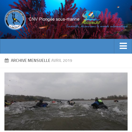
ACTUALITES
ARCHIVE MENSUELLE
AVRIL 2019
EVENEMENTS
INFOS CNV
Bienvenue
Contacts
Documents utiles
Encadrement
Historique