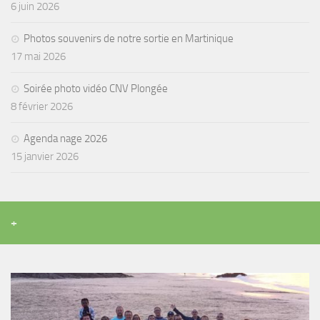
6 juin 2026
Agenda
Photos souvenirs de notre sortie en Martinique
Les Palmes du Lac
17 mai 2026
Résultats Compétitions
Soirée photo vidéo CNV Plongée
MATERIEL
8 février 2026
Section Matériel
Agenda nage 2026
Occasions
15 janvier 2026
+