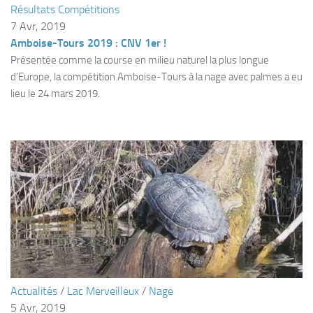
Résultats Compétitions
Plouf
7 Avr, 2019
Amboise-Tours 2019 : CNV 1er !
ECOLE DE PLONGEE
Présentée comme la course en milieu naturel la plus longue
Formations
d’Europe, la compétition Amboise-Tours à la nage avec palmes a eu
Jeune plongeur
lieu le 24 mars 2019.
Plongeur N1
Plongeur N2
Plongeur N3
Maintien des acquis
Guide de palanquée N4
Initiateur
Moniteur Fédéral
Organisation
Actualités
/
Lac Merveilleux
/
Nage
Responsables
5 Avr, 2019