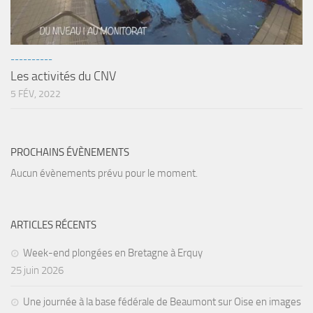
sorties 2017
Sorties 2016
Sorties 2015
----------
Sorties 2014
Les activités du CNV
5 FÉV, 2022
BIO SUB
Environnement et Biologie Sub
Formations
PROCHAINS ÉVÈNEMENTS
Lac Merveilleux
Aucun évènements prévu pour le moment.
AUDIOVISUEL
Photo
ARTICLES RÉCENTS
Vidéo
Week-end plongées en Bretagne à Erquy
Peinture
25 juin 2026
NAGE
Une journée à la base fédérale de Beaumont sur Oise en images
NAP / NEV