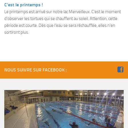
Fosse
C’est le printemps !
Le printemps est arrivé sur notre lac Merveilleux. C’est le moment
Sorties techniques
d’observer les tortues qui se chauffent au soleil. Attention, cette
APNEE
période est courte. Dès que l’eau se sera réchauffée, elles n’en
sortiront plus.
SORTIES
Sorties 2026
Sorties 2025
Sorties 2024
NOUS SUIVRE SUR FACEBOOK :
Sorties 2023
Sorties 2022
Sorties 2021
Sorties 2020
Sorties 2019
Sorties 2018