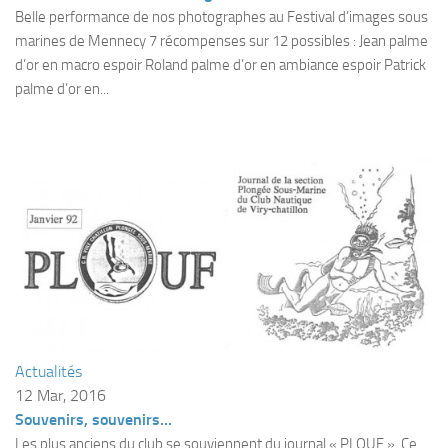
Fosse
Belle performance de nos photographes au Festival d’images sous
marines de Mennecy 7 récompenses sur 12 possibles : Jean palme
Sorties techniques
d’or en macro espoir Roland palme d’or en ambiance espoir Patrick
APNEE
palme d’or en...
SORTIES
Sorties 2026
Sorties 2025
Sorties 2024
Sorties 2023
Sorties 2022
Sorties 2021
Sorties 2020
Actualités
Sorties 2019
12 Mar, 2016
Sorties 2018
Souvenirs, souvenirs…
Les plus anciens du club se souviennent du journal « PLOUF ». Ce