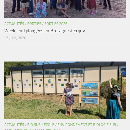
ACTUALITÉS
/
SORTIES
/
SORTIES 2026
Week-end plongées en Bretagne à Erquy
25 JUIN, 2026
ACTUALITÉS
/
BIO SUB
/
ECOLE
/
ENVIRONNEMENT ET BIOLOGIE SUB
/