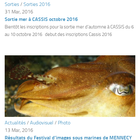
Sorties
/
Sorties 2016
Plouf
31 Mar, 2016
Sortie mer à CASSIS octobre 2016
ECOLE DE PLONGEE
Bientôt les inscriptions pour la sortie mer d’automne à CASSIS du 6
Formations
au 10 octobre 2016 debut des inscriptions Cassis 2016
Jeune plongeur
Plongeur N1
Plongeur N2
Plongeur N3
Maintien des acquis
Guide de palanquée N4
Initiateur
Moniteur Fédéral
Actualités
/
Audiovisuel
/
Photo
Organisation
13 Mar, 2016
Responsables
Résultats du Festival d’images sous marines de MENNECY