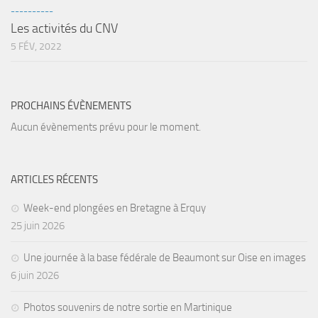
----------
Agenda
Les activités du CNV
Les Palmes du Lac
5 FÉV, 2022
Résultats Compétitions
MATERIEL
PROCHAINS ÉVÈNEMENTS
Section Matériel
Aucun évènements prévu pour le moment.
Occasions
ARTICLES RÉCENTS
Week-end plongées en Bretagne à Erquy
25 juin 2026
Une journée à la base fédérale de Beaumont sur Oise en images
6 juin 2026
Photos souvenirs de notre sortie en Martinique