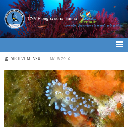
ACTUALITES
ARCHIVE MENSUELLE
MARS 2016
EVENEMENTS
INFOS CNV
Bienvenue
Contacts
Documents utiles
Encadrement
Historique