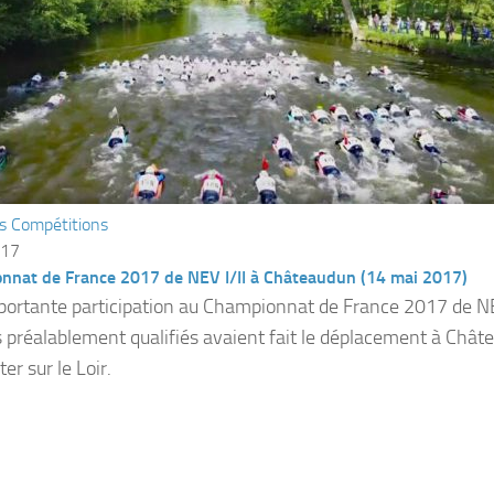
s Compétitions
017
nnat de France 2017 de NEV I/II à Châteaudun (14 mai 2017)
portante participation au Championnat de France 2017 de NE
 préalablement qualifiés avaient fait le déplacement à Chât
ter sur le Loir.