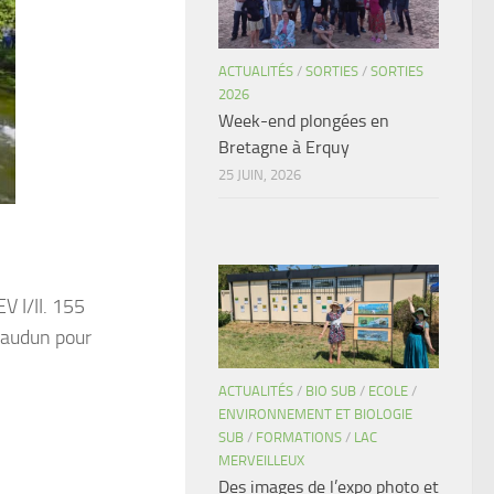
ACTUALITÉS
/
SORTIES
/
SORTIES
2026
Week-end plongées en
Bretagne à Erquy
25 JUIN, 2026
V I/II. 155
eaudun pour
ACTUALITÉS
/
BIO SUB
/
ECOLE
/
ENVIRONNEMENT ET BIOLOGIE
SUB
/
FORMATIONS
/
LAC
MERVEILLEUX
Des images de l’expo photo et