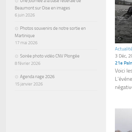
Une journée à la base fédérale de
Beaumont sur Oise en images
6 juin 2026
Photos souvenirs de notre sortie en
Martinique
17 mai 2026
Actualit
3 Déc, 
Soirée photo vidéo CNV Plongée
21e Palm
8 février 2026
Voici l
Agenda nage 2026
L’événe
15 janvier 2026
négativ