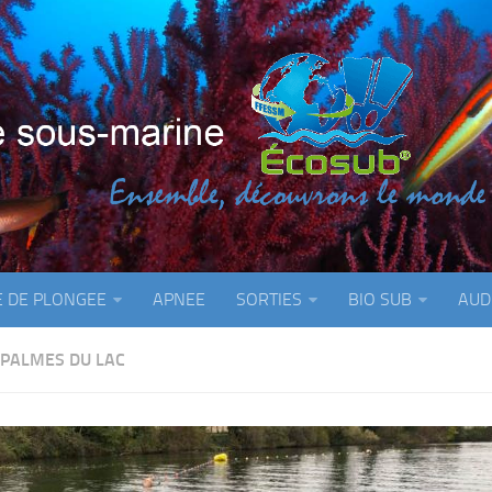
E DE PLONGEE
APNEE
SORTIES
BIO SUB
AUD
 PALMES DU LAC