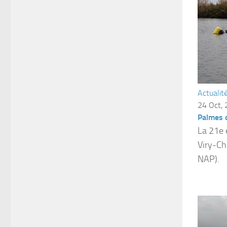
Actualit
24 Oct,
Palmes d
La 21e 
Viry-Ch
NAP).