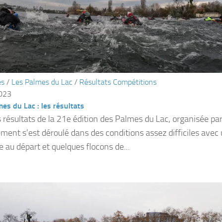
és
/
Les Palmes du Lac
/
Résultats Compétitions
2023
es du Lac : les résultats
es résultats de la 21e édition des Palmes du Lac, organisée pa
ment s’est déroulé dans des conditions assez difficiles ave
e au départ et quelques flocons de...