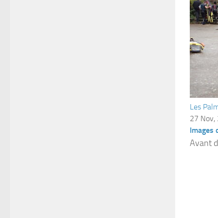
Les Palm
27 Nov,
Images 
Avant d