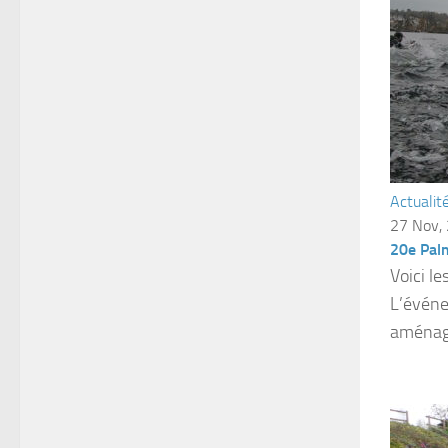
Actualit
27 Nov,
20e Palm
Voici l
L’événe
aménagé