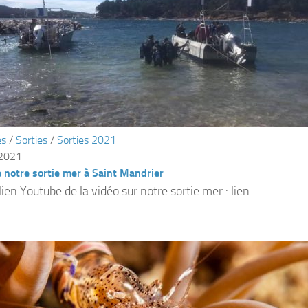
és
/
Sorties
/
Sorties 2021
 2021
 notre sortie mer à Saint Mandrier
 lien Youtube de la vidéo sur notre sortie mer : lien