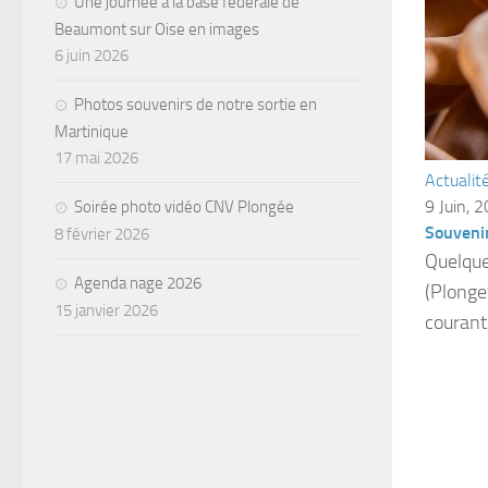
Une journée à la base fédérale de
Beaumont sur Oise en images
6 juin 2026
Photos souvenirs de notre sortie en
Martinique
17 mai 2026
Actualit
9 Juin, 
Soirée photo vidéo CNV Plongée
Souvenir
8 février 2026
Quelque
Agenda nage 2026
(Plonge
15 janvier 2026
courant