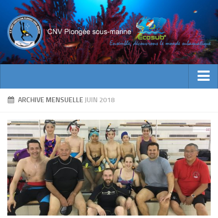
ACTUALITES
ARCHIVE MENSUELLE
JUIN 2018
EVENEMENTS
INFOS CNV
Bienvenue
Contacts
Documents utiles
Encadrement
Historique