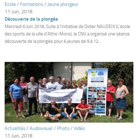
Ecole
/
Formations
/
Jeune plongeur
Plouf
11 Juin, 2018
Découverte de la plongée
ECOLE DE PLONGEE
Mercredi 6 Juin 2018, Suite à l’initiative de Didier NAUDEIX (L’école
Formations
des sports de la ville d’Athis-Mons), le CNV a organisé une séance
Jeune plongeur
découverte de la plongée pour 6 jeunes de 9 à 12...
Plongeur N1
Plongeur N2
Plongeur N3
Maintien des acquis
Guide de palanquée N4
Initiateur
Moniteur Fédéral
Organisation
Actualités
/
Audiovisuel
/
Photo
/
Vidéo
Responsables
11 Juin, 2018