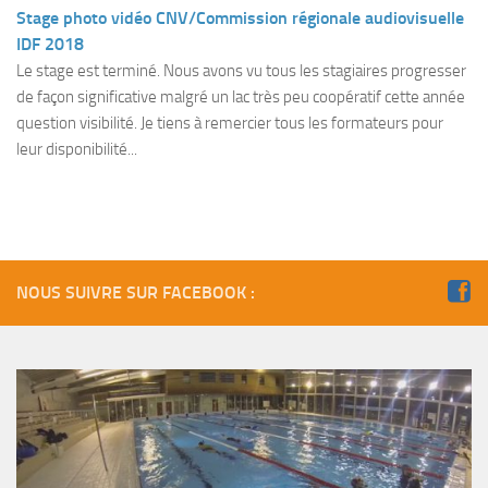
Fosse
Stage photo vidéo CNV/Commission régionale audiovisuelle
IDF 2018
Sorties techniques
Le stage est terminé. Nous avons vu tous les stagiaires progresser
APNEE
de façon significative malgré un lac très peu coopératif cette année
question visibilité. Je tiens à remercier tous les formateurs pour
SORTIES
leur disponibilité...
Sorties 2026
Sorties 2025
Sorties 2024
Sorties 2023
NOUS SUIVRE SUR FACEBOOK :
Sorties 2022
Sorties 2021
Sorties 2020
Sorties 2019
Sorties 2018