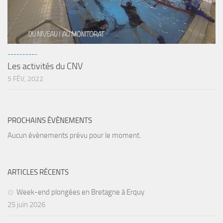
sorties 2017
Sorties 2016
Sorties 2015
Sorties 2014
----------
Les activités du CNV
BIO SUB
5 FÉV, 2022
Environnement et Biologie Sub
Formations
Lac Merveilleux
PROCHAINS ÉVÈNEMENTS
AUDIOVISUEL
Aucun évènements prévu pour le moment.
Photo
Vidéo
ARTICLES RÉCENTS
Peinture
Week-end plongées en Bretagne à Erquy
NAGE
25 juin 2026
NAP / NEV