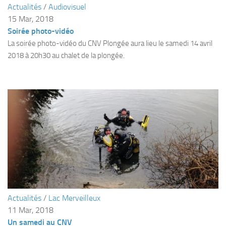
Actualités
/
Audiovisuel
Plouf
15 Mar, 2018
Soirée photo-vidéo
ECOLE DE PLONGEE
La soirée photo-vidéo du CNV Plongée aura lieu le samedi 14 avril
Formations
2018 à 20h30 au chalet de la plongée.
Jeune plongeur
Plongeur N1
Plongeur N2
Plongeur N3
Maintien des acquis
Guide de palanquée N4
Initiateur
Moniteur Fédéral
Actualités
/
Lac Merveilleux
Organisation
11 Mar, 2018
Responsables
Un samedi au CNV