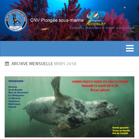
ACTUALITES
ARCHIVE MENSUELLE
MARS 2018
EVENEMENTS
INFOS CNV
Bienvenue
Contacts
Documents utiles
Encadrement
Historique