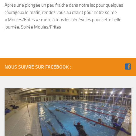
Fosse
Après une plongée un peu fraiche dans notre lac pour quelques
courageux le matin, rendez vous au chalet pour notre soirée
Sorties techniques
« Moules/Frites » : merci à tous les bénévoles pour cette belle
APNEE
journée. Soirée Moules/Frites
SORTIES
Sorties 2026
Sorties 2025
Sorties 2024
NOUS SUIVRE SUR FACEBOOK :
Sorties 2023
Sorties 2022
Sorties 2021
Sorties 2020
Sorties 2019
Sorties 2018