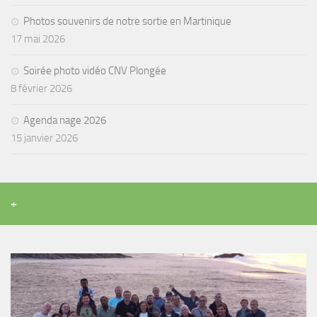
Agenda
Photos souvenirs de notre sortie en Martinique
17 mai 2026
Les Palmes du Lac
Résultats Compétitions
Soirée photo vidéo CNV Plongée
8 février 2026
MATERIEL
Section Matériel
Agenda nage 2026
15 janvier 2026
Occasions
+