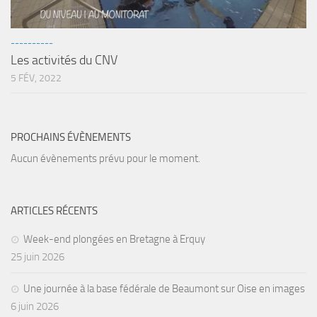
sorties 2017
Sorties 2016
----------
Sorties 2015
Les activités du CNV
Sorties 2014
5 FÉV, 2022
BIO SUB
Environnement et Biologie Sub
PROCHAINS ÉVÈNEMENTS
Formations
Aucun évènements prévu pour le moment.
Lac Merveilleux
AUDIOVISUEL
ARTICLES RÉCENTS
Photo
Week-end plongées en Bretagne à Erquy
Vidéo
25 juin 2026
Peinture
NAGE
Une journée à la base fédérale de Beaumont sur Oise en images
6 juin 2026
NAP / NEV