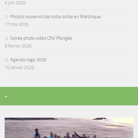
6 juin 2026
Agenda
Photos souvenirs de notre sortie en Martinique
Les Palmes du Lac
17 mai 2026
Résultats Compétitions
Soirée photo vidéo CNV Plongée
MATERIEL
8 février 2026
Section Matériel
Agenda nage 2026
Occasions
15 janvier 2026
+