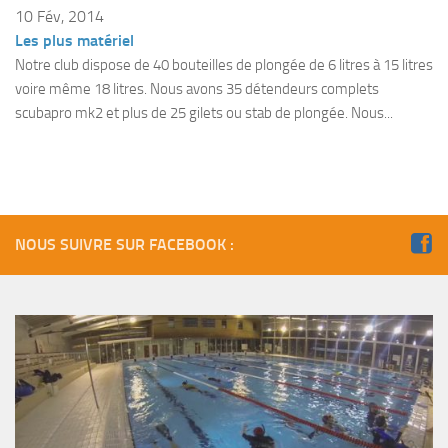
Fosse
10 Fév, 2014
Les plus matériel
Sorties techniques
Notre club dispose de 40 bouteilles de plongée de 6 litres à 15 litres
APNEE
voire même 18 litres. Nous avons 35 détendeurs complets
scubapro mk2 et plus de 25 gilets ou stab de plongée. Nous...
SORTIES
Sorties 2026
Sorties 2025
Sorties 2024
NOUS SUIVRE SUR FACEBOOK :
Sorties 2023
Sorties 2022
Sorties 2021
Sorties 2020
Sorties 2019
Sorties 2018