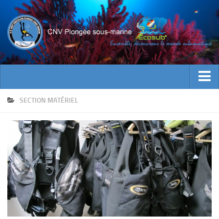
ACTUALITES
SECTION MATÉRIEL
EVENEMENTS
INFOS CNV
Bienvenue
Contacts
Documents utiles
Encadrement
Historique