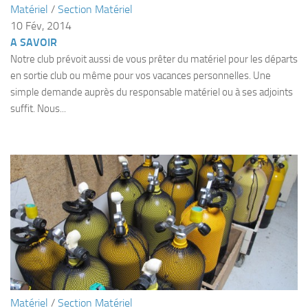
Matériel
/
Section Matériel
Plouf
10 Fév, 2014
A SAVOIR
ECOLE DE PLONGEE
Notre club prévoit aussi de vous prêter du matériel pour les départs
Formations
en sortie club ou même pour vos vacances personnelles. Une
Jeune plongeur
simple demande auprès du responsable matériel ou à ses adjoints
suffit. Nous...
Plongeur N1
Plongeur N2
Plongeur N3
Maintien des acquis
Guide de palanquée N4
Initiateur
Moniteur Fédéral
Organisation
Responsables
Matériel
/
Section Matériel