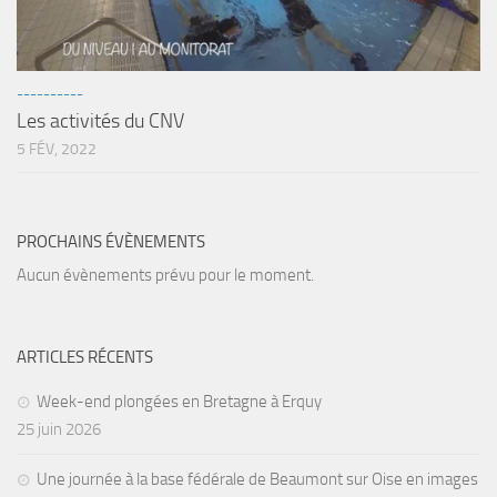
sorties 2017
Sorties 2016
Sorties 2015
----------
Sorties 2014
Les activités du CNV
5 FÉV, 2022
BIO SUB
Environnement et Biologie Sub
Formations
PROCHAINS ÉVÈNEMENTS
Lac Merveilleux
Aucun évènements prévu pour le moment.
AUDIOVISUEL
Photo
ARTICLES RÉCENTS
Vidéo
Week-end plongées en Bretagne à Erquy
Peinture
25 juin 2026
NAGE
Une journée à la base fédérale de Beaumont sur Oise en images
NAP / NEV