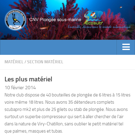
ACTUALITES
MATÉRIEL
/
SECTION MATÉRIEL
EVENEMENTS
Les plus matériel
INFOS CNV
10 février 2014
Bienvenue
Notre club dispose de 40 bouteilles de plongée de 6 litres à 15 litres
voire même 18 litres. Nous avons 35 détendeurs complets
Contacts
scubapro mk2 et plus de 25 gilets ou stab de plongée. Nous avons
Documents utiles
surtout un superbe compresseur qui sert à aller chercher de l’air
Encadrement
dans la nature de Viry-Chatillon, sans oublier le petit matériel tel
que palmes, masques et tubas.
Historique