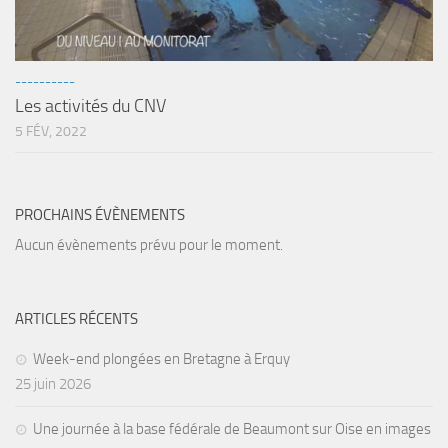
sorties 2017
Sorties 2016
Sorties 2015
----------
Sorties 2014
Les activités du CNV
5 FÉV, 2022
BIO SUB
Environnement et Biologie Sub
Formations
PROCHAINS ÉVÈNEMENTS
Lac Merveilleux
Aucun évènements prévu pour le moment.
AUDIOVISUEL
Photo
ARTICLES RÉCENTS
Vidéo
Week-end plongées en Bretagne à Erquy
Peinture
25 juin 2026
NAGE
Une journée à la base fédérale de Beaumont sur Oise en images
NAP / NEV