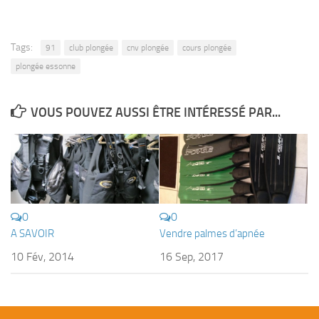
Plouf
ECOLE DE PLONGEE
Tags:
91
club plongée
cnv plongée
cours plongée
plongée essonne
Formations
Jeune plongeur
VOUS POUVEZ AUSSI ÊTRE INTÉRESSÉ PAR...
Plongeur N1
Plongeur N2
Plongeur N3
Maintien des acquis
Guide de palanquée N4
0
0
A SAVOIR
Vendre palmes d’apnée
Initiateur
10 Fév, 2014
16 Sep, 2017
Moniteur Fédéral
Organisation
Responsables