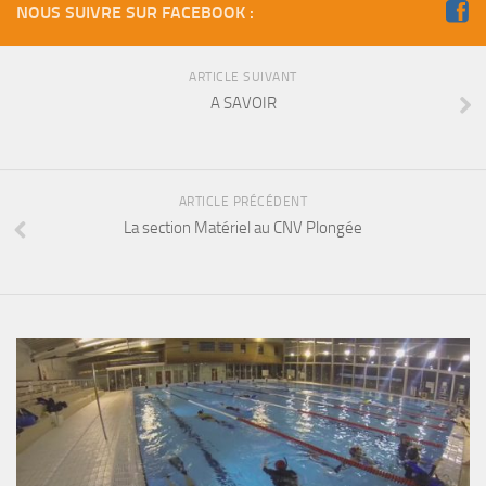
NOUS SUIVRE SUR FACEBOOK :
Fosse
Sorties techniques
ARTICLE SUIVANT
APNEE
A SAVOIR
SORTIES
Sorties 2026
Sorties 2025
ARTICLE PRÉCÉDENT
La section Matériel au CNV Plongée
Sorties 2024
Sorties 2023
Sorties 2022
Sorties 2021
Sorties 2020
Sorties 2019
Sorties 2018