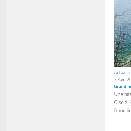
Actualit
7 Avr, 2
Grand n
Une bas
Oise à 
francili