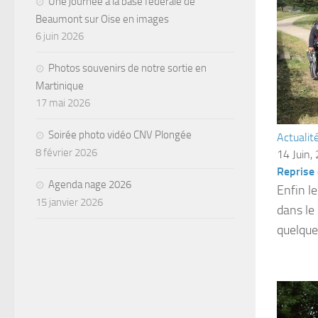
Une journée à la base fédérale de
Beaumont sur Oise en images
6 juin 2026
Photos souvenirs de notre sortie en
Martinique
17 mai 2026
Soirée photo vidéo CNV Plongée
Actualit
8 février 2026
14 Juin,
Reprise 
Agenda nage 2026
Enfin l
15 janvier 2026
dans le
quelques