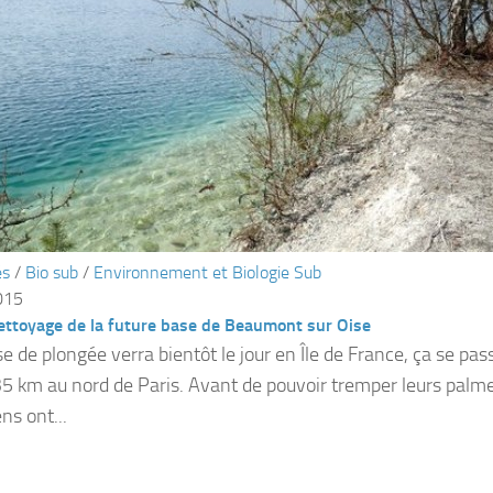
és
/
Bio sub
/
Environnement et Biologie Sub
015
ettoyage de la future base de Beaumont sur Oise
e de plongée verra bientôt le jour en Île de France, ça se p
35 km au nord de Paris. Avant de pouvoir tremper leurs palme
ens ont...