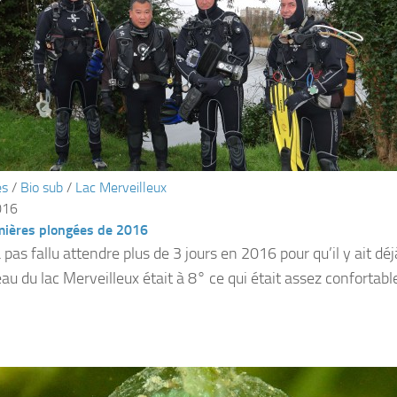
és
/
Bio sub
/
Lac Merveilleux
016
mières plongées de 2016
a pas fallu attendre plus de 3 jours en 2016 pour qu’il y ait d
eau du lac Merveilleux était à 8° ce qui était assez conforta