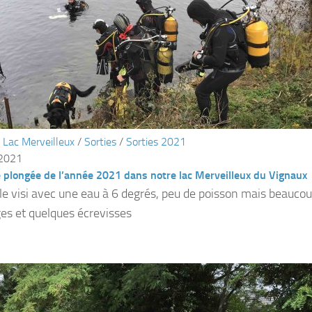
/
Lac Merveilleux
/
Sorties
/
Sorties 2021
 2021
 plongée de l’année 2021 dans notre lac Merveilleux du Vignaux
le visi avec une eau à 6 degrés, peu de poisson mais beaucou
es et quelques écrevisses