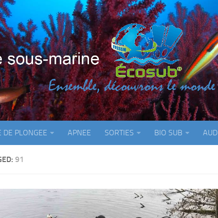
E DE PLONGEE
APNEE
SORTIES
BIO SUB
AUD
GED:
91