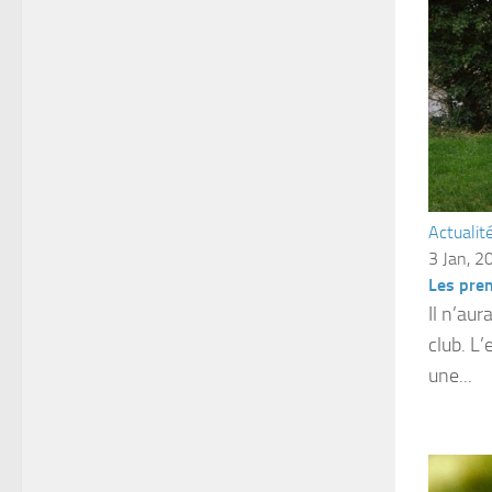
Actualit
3 Jan, 2
Les pre
Il n’aur
club. L’
une...