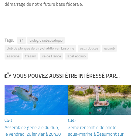
démarrage de notre future base fédérale.
Tags:
91
biologie subaquatique
club de plongée de viry-chatillon en Essonne
eaux douces
ecosub
essonne
ffessm
ile de France
label écosub
VOUS POUVEZ AUSSI ÊTRE INTÉRESSÉ PAR...
0
0
Assemblée générale du club,
3ème rencontre de photo
le vendredi 26 janvier à 20h30
sous-marine à Beaumont sur