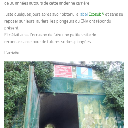
de 30 années autours de cette ancienne carrière.
Plouf
Juste quelques jours après avoir obtenu le
label
Écosub®
et sans se
ECOLE DE PLONGEE
reposer sur leurs lauriers, les plongeurs du CNV ont répondu
présent.
Formations
Et c’était aussi l’occasion de faire une petite visite de
Jeune plongeur
reconnaissance pour de futures sorties plongées.
Plongeur N1
L’arrivée
Plongeur N2
Plongeur N3
Maintien des acquis
Guide de palanquée N4
Initiateur
Moniteur Fédéral
Organisation
Responsables