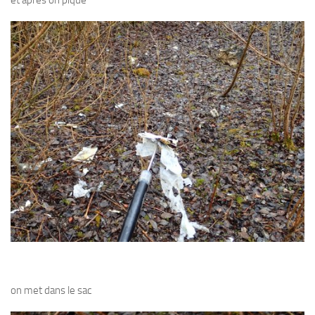
et après on pique
Agenda
Les Palmes du Lac
Résultats Compétitions
MATERIEL
Section Matériel
Occasions
on met dans le sac