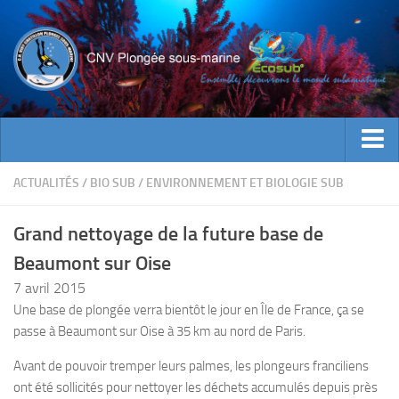
ACTUALITES
ACTUALITÉS
/
BIO SUB
/
ENVIRONNEMENT ET BIOLOGIE SUB
EVENEMENTS
Grand nettoyage de la future base de
INFOS CNV
Beaumont sur Oise
Bienvenue
7 avril 2015
Contacts
Une base de plongée verra bientôt le jour en Île de France, ça se
passe à Beaumont sur Oise à 35 km au nord de Paris.
Documents utiles
Encadrement
Avant de pouvoir tremper leurs palmes, les plongeurs franciliens
ont été sollicités pour nettoyer les déchets accumulés depuis près
Historique