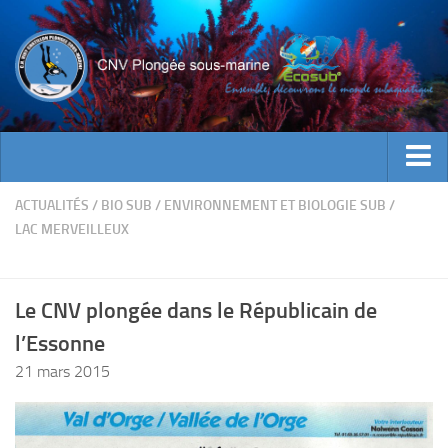
ACTUALITES
ACTUALITÉS
/
BIO SUB
/
ENVIRONNEMENT ET BIOLOGIE SUB
/
LAC MERVEILLEUX
EVENEMENTS
INFOS CNV
Le CNV plongée dans le Républicain de
Bienvenue
l’Essonne
Contacts
21 mars 2015
Documents utiles
Encadrement
Historique