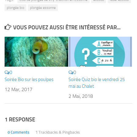
Fosse
plongée bio
plongée essonne
Sorties techniques
APNEE
VOUS POUVEZ AUSSI ÊTRE INTÉRESSÉ PAR...
SORTIES
Sorties 2026
Sorties 2025
Sorties 2024
0
0
Sorties 2023
Soirée Bio sur les poulpes
Soirée Quiz bio le vendredi 25
mai au Chalet
Sorties 2022
12 Mar, 2017
2 Mai, 2018
Sorties 2021
Sorties 2020
Sorties 2019
1 RESPONSE
Sorties 2018
0 Comments
1 Trackbacks & Pingbacks