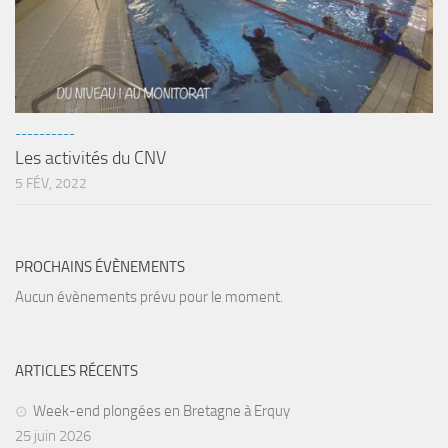
Agenda
Les Palmes du Lac
Résultats Compétitions
MATERIEL
----------
Les activités du CNV
Section Matériel
5 FÉV, 2022
Occasions
PROCHAINS ÉVÈNEMENTS
Aucun évènements prévu pour le moment.
ARTICLES RÉCENTS
Week-end plongées en Bretagne à Erquy
25 juin 2026