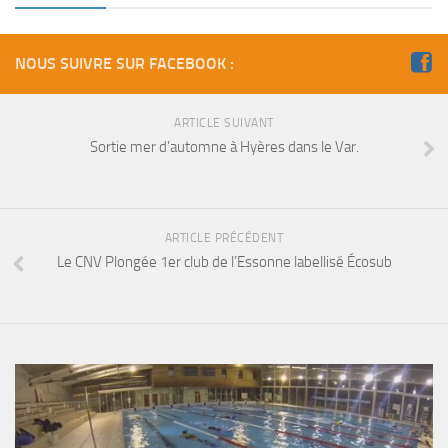
sorties 2017
Sorties 2016
NOUS SUIVRE SUR FACEBOOK :
Sorties 2015
Sorties 2014
ARTICLE SUIVANT
BIO SUB
Sortie mer d’automne à Hyères dans le Var.
Environnement et Biologie Sub
Formations
Lac Merveilleux
ARTICLE PRÉCÉDENT
Le CNV Plongée 1er club de l’Essonne labellisé Écosub
AUDIOVISUEL
Photo
Vidéo
Peinture
NAGE
NAP / NEV