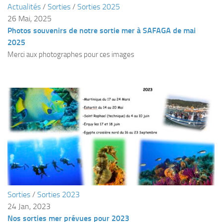
Actualités
/
Sorties
/
Sorties 2025
Plouf
26 Mai, 2025
Photos souvenirs de notre sortie mer à SAFAGA de mai
ECOLE DE PLONGEE
2025
Formations
Merci aux photographes pour ces images
Jeune plongeur
Plongeur N1
Plongeur N2
Plongeur N3
Maintien des acquis
Guide de palanquée N4
Initiateur
Moniteur Fédéral
Sorties
/
Sorties 2023
Organisation
24 Jan, 2023
Responsables
Nos sorties mer prévues pour 2023