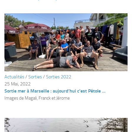
Fosse
Sorties techniques
APNEE
SORTIES
Sorties 2026
Sorties 2025
Sorties 2024
Sorties 2023
Actualités
/
Sorties
/
Sorties 2022
25 Mai, 2022
Sorties 2022
Sortie mer à Marseille : aujourd’hui c’est Pétole …
Sorties 2021
Images de Magali, Franck et Jérome
Sorties 2020
Sorties 2019
Sorties 2018