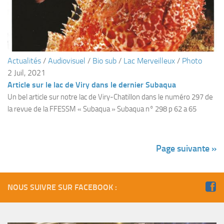
Agenda
Les Palmes du Lac
Résultats Compétitions
Actualités
/
Audiovisuel
/
Bio sub
/
Lac Merveilleux
/
Photo
MATERIEL
2 Juil, 2021
Section Matériel
Article sur le lac de Viry dans le dernier Subaqua
Un bel article sur notre lac de Viry-Chatillon dans le numéro 297 de
Occasions
la revue de la FFESSM « Subaqua » Subaqua n° 298 p 62 a 65
Page suivante »
NOUS SUIVRE SUR FACEBOOK :