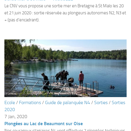
sorties 2017
Le CNV vous propose une sortie mer en Bretagne à St Malo les 20
Sorties 2016
et 21 juin 2020 : sortie réservée au plongeurs autonomes N2, N3 et
+ (pas d’encadrant).
Sorties 2015
Sorties 2014
BIO SUB
Environnement et Biologie Sub
Formations
Lac Merveilleux
AUDIOVISUEL
Photo
Vidéo
Ecole
/
Formations
/
Guide de palanquée N4
/
Sorties
/
Sorties
Peinture
2020
7 Jan, 2020
NAGE
Plongées au Lac de Beaumont sur Oise
NAP / NEV
Nos courageux stagiaires N4 vont effectuer 2 plongées techniques