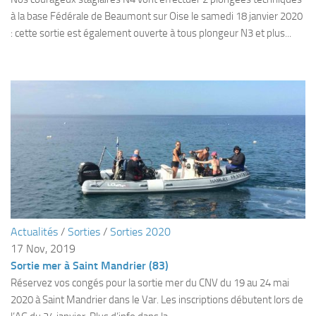
à la base Fédérale de Beaumont sur Oise le samedi 18 janvier 2020
Agenda
: cette sortie est également ouverte à tous plongeur N3 et plus...
Les Palmes du Lac
Résultats Compétitions
MATERIEL
Section Matériel
Occasions
Actualités
/
Sorties
/
Sorties 2020
17 Nov, 2019
Sortie mer à Saint Mandrier (83)
Réservez vos congés pour la sortie mer du CNV du 19 au 24 mai
2020 à Saint Mandrier dans le Var. Les inscriptions débutent lors de