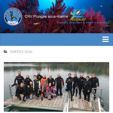
ACTUALITES
SORTIES 2020
EVENEMENTS
INFOS CNV
Bienvenue
Contacts
Documents utiles
Encadrement
Historique