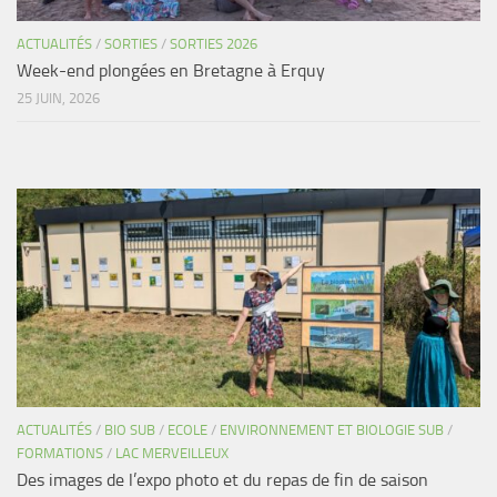
ACTUALITÉS
/
SORTIES
/
SORTIES 2026
Week-end plongées en Bretagne à Erquy
25 JUIN, 2026
ACTUALITÉS
/
BIO SUB
/
ECOLE
/
ENVIRONNEMENT ET BIOLOGIE SUB
/
FORMATIONS
/
LAC MERVEILLEUX
Des images de l’expo photo et du repas de fin de saison