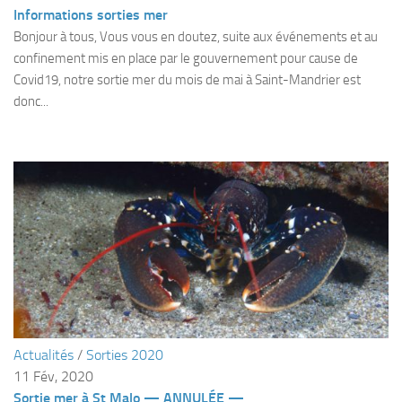
Fosse
Informations sorties mer
Bonjour à tous, Vous vous en doutez, suite aux événements et au
Sorties techniques
confinement mis en place par le gouvernement pour cause de
APNEE
Covid19, notre sortie mer du mois de mai à Saint-Mandrier est
donc...
SORTIES
Sorties 2026
Sorties 2025
Sorties 2024
Sorties 2023
Sorties 2022
Sorties 2021
Sorties 2020
Sorties 2019
Actualités
/
Sorties 2020
Sorties 2018
11 Fév, 2020
Sortie mer à St Malo — ANNULÉE —