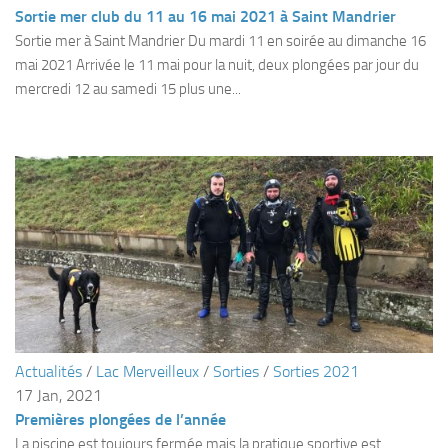
Fosse
Sortie mer club du 11 au 16 mai 2021 à Saint Mandrier
Sortie mer à Saint Mandrier Du mardi 11 en soirée au dimanche 16
Sorties techniques
mai 2021 Arrivée le 11 mai pour la nuit, deux plongées par jour du
APNEE
mercredi 12 au samedi 15 plus une...
SORTIES
Sorties 2026
Sorties 2025
Sorties 2024
Sorties 2023
Sorties 2022
Sorties 2021
Sorties 2020
Actualités
/
Lac Merveilleux
/
Sorties
/
Sorties 2021
Sorties 2019
17 Jan, 2021
Sorties 2018
Premières plongées de l’année
La piscine est toujours fermée mais la pratique sportive est