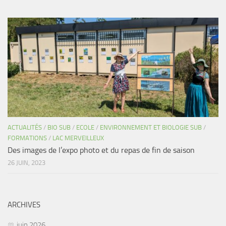
ACTUALITÉS
/
BIO SUB
/
ECOLE
/
ENVIRONNEMENT ET BIOLOGIE SUB
/
FORMATIONS
/
LAC MERVEILLEUX
Des images de l’expo photo et du repas de fin de saison
26 JUIN, 2023
ARCHIVES
juin 2026