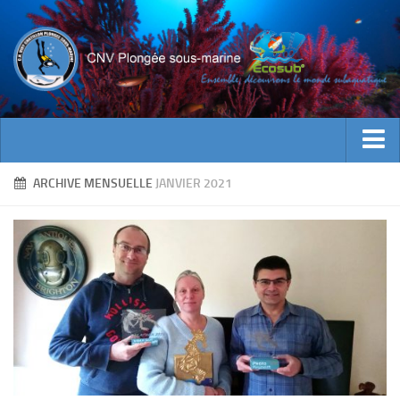
ACTUALITES
ARCHIVE MENSUELLE
JANVIER 2021
EVENEMENTS
INFOS CNV
Bienvenue
Contacts
Documents utiles
Encadrement
Historique