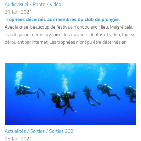
Audiovisuel
/
Photo
/
Vidéo
Plouf
31 Jan, 2021
Trophées décernés aux membres du club de plongée.
ECOLE DE PLONGEE
Avec la crise, beaucoup de festivals n’ont pu avoir lieu. Malgré cela,
Formations
ils ont quand même organisé des concours photos et vidéo, tout se
Jeune plongeur
déroulant par internet. Les trophées n’ont pu être décernés en...
Plongeur N1
Plongeur N2
Plongeur N3
Maintien des acquis
Guide de palanquée N4
Initiateur
Moniteur Fédéral
Organisation
Actualités
/
Sorties
/
Sorties 2021
Responsables
25 Jan, 2021