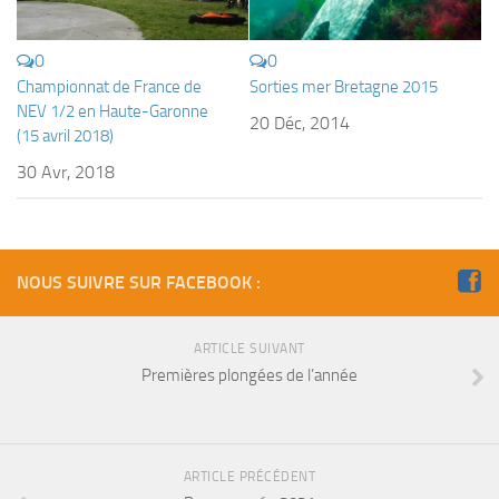
Fosse
Sorties techniques
0
0
Championnat de France de
Sorties mer Bretagne 2015
APNEE
NEV 1/2 en Haute-Garonne
20 Déc, 2014
SORTIES
(15 avril 2018)
Sorties 2026
30 Avr, 2018
Sorties 2025
Sorties 2024
Sorties 2023
NOUS SUIVRE SUR FACEBOOK :
Sorties 2022
ARTICLE SUIVANT
Sorties 2021
Premières plongées de l’année
Sorties 2020
Sorties 2019
Sorties 2018
ARTICLE PRÉCÉDENT