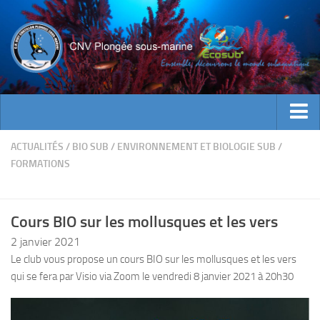
ACTUALITES
ACTUALITÉS
/
BIO SUB
/
ENVIRONNEMENT ET BIOLOGIE SUB
/
FORMATIONS
EVENEMENTS
INFOS CNV
Cours BIO sur les mollusques et les vers
Bienvenue
2 janvier 2021
Contacts
Le club vous propose un cours BIO sur les mollusques et les vers
Documents utiles
qui se fera par Visio via Zoom le vendredi 8 janvier 2021 à 20h30
Encadrement
Historique