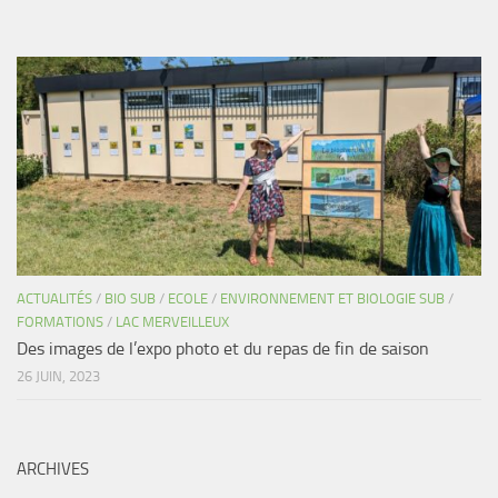
ACTUALITÉS
/
BIO SUB
/
ECOLE
/
ENVIRONNEMENT ET BIOLOGIE SUB
/
FORMATIONS
/
LAC MERVEILLEUX
Des images de l’expo photo et du repas de fin de saison
26 JUIN, 2023
ARCHIVES