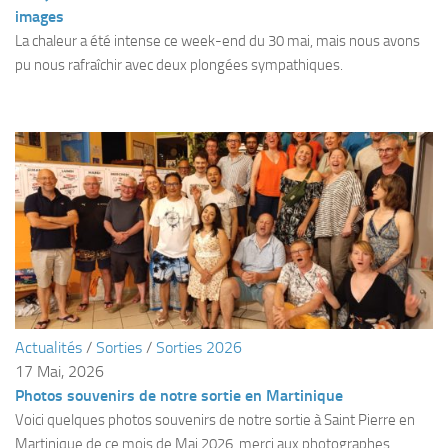
Fosse
images
La chaleur a été intense ce week-end du 30 mai, mais nous avons
Sorties techniques
pu nous rafraîchir avec deux plongées sympathiques.
APNEE
SORTIES
Sorties 2026
Sorties 2025
Sorties 2024
Sorties 2023
Sorties 2022
Sorties 2021
Actualités
/
Sorties
/
Sorties 2026
Sorties 2020
17 Mai, 2026
Sorties 2019
Photos souvenirs de notre sortie en Martinique
Sorties 2018
Voici quelques photos souvenirs de notre sortie à Saint Pierre en
Martinique de ce mois de Mai 2026, merci aux photographes.