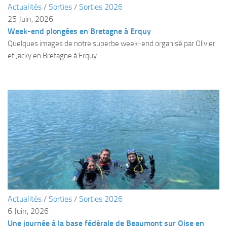
Actualités
/
Sorties
/
Sorties 2026
Plouf
25 Juin, 2026
Week-end plongées en Bretagne à Erquy
ECOLE DE PLONGEE
Quelques images de notre superbe week-end organisé par Olivier
Formations
et Jacky en Bretagne à Erquy.
Jeune plongeur
Plongeur N1
Plongeur N2
Plongeur N3
Maintien des acquis
Guide de palanquée N4
Initiateur
Moniteur Fédéral
Actualités
/
Sorties
/
Sorties 2026
Organisation
6 Juin, 2026
Responsables
Une journée à la base fédérale de Beaumont sur Oise en