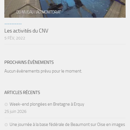
Fosse
Sorties techniques
APNEE
----------
Les activités du CNV
SORTIES
5 FÉV, 2022
Sorties 2026
Sorties 2025
PROCHAINS ÉVÈNEMENTS
Sorties 2024
Aucun évènements prévu pour le moment.
Sorties 2023
Sorties 2022
Sorties 2021
ARTICLES RÉCENTS
Sorties 2020
Week-end plongées en Bretagne à Erquy
25 juin 2026
Sorties 2019
Sorties 2018
Une journée à la base fédérale de Beaumont sur Oise en images