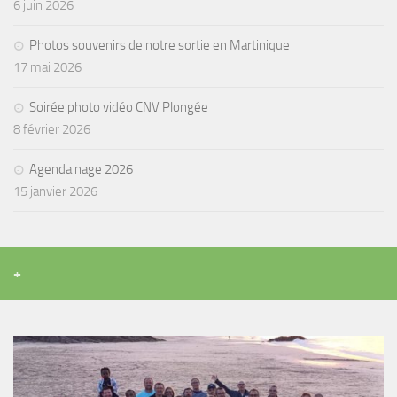
sorties 2017
6 juin 2026
Sorties 2016
Photos souvenirs de notre sortie en Martinique
Sorties 2015
17 mai 2026
Sorties 2014
Soirée photo vidéo CNV Plongée
BIO SUB
8 février 2026
Environnement et Biologie Sub
Agenda nage 2026
Formations
15 janvier 2026
Lac Merveilleux
AUDIOVISUEL
Photo
+
Vidéo
Peinture
NAGE
NAP / NEV