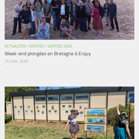
Agenda
Les Palmes du Lac
Résultats Compétitions
MATERIEL
ACTUALITÉS
/
SORTIES
/
SORTIES 2026
Section Matériel
Week-end plongées en Bretagne à Erquy
Occasions
25 JUIN, 2026