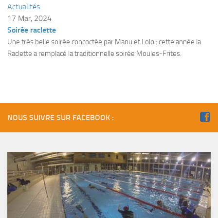
Actualités
Plouf
17 Mar, 2024
Soirée raclette
ECOLE DE PLONGEE
Une très belle soirée concoctée par Manu et Lolo : cette année la
Formations
Raclette a remplacé la traditionnelle soirée Moules-Frites.
Jeune plongeur
Plongeur N1
Plongeur N2
Plongeur N3
NOUS SUIVRE SUR FACEBOOK :
Maintien des acquis
Guide de palanquée N4
Initiateur
Moniteur Fédéral
Organisation
Responsables