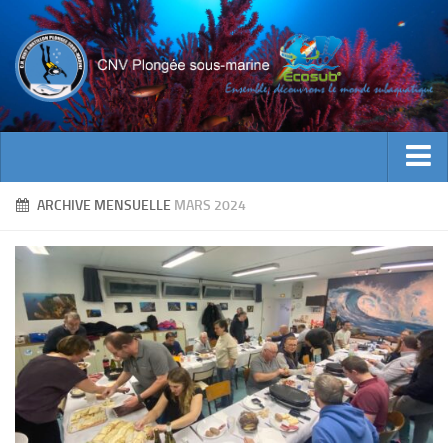
ACTUALITES
ARCHIVE MENSUELLE
MARS 2024
EVENEMENTS
INFOS CNV
Bienvenue
Contacts
Documents utiles
Encadrement
Historique