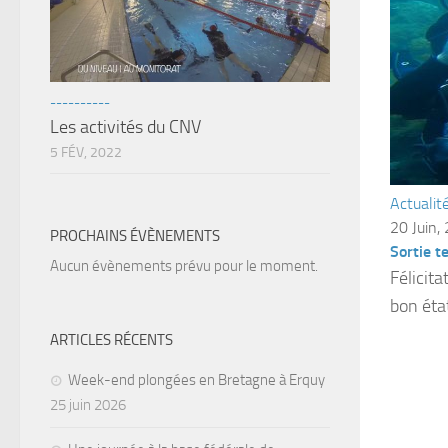
----------
Les activités du CNV
5 FÉV, 2022
Actualit
20 Juin,
PROCHAINS ÉVÈNEMENTS
Sortie t
Aucun évènements prévu pour le moment.
Félicit
bon éta
ARTICLES RÉCENTS
Week-end plongées en Bretagne à Erquy
25 juin 2026