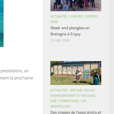
ACTUALITÉS
/
SORTIES
/
SORTIES
2026
Week-end plongées en
Bretagne à Erquy
25 JUIN, 2026
 prestations, un
ement la prochaine
ACTUALITÉS
/
BIO SUB
/
ECOLE
/
ENVIRONNEMENT ET BIOLOGIE
SUB
/
FORMATIONS
/
LAC
MERVEILLEUX
Des images de l’expo photo et