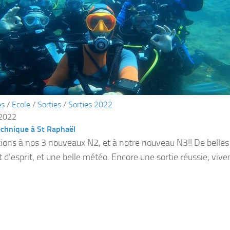
és
/
Ecole
/
Sorties
/
Sorties 2022
 2022
echnique à St Raphaël
ations à nos 3 nouveaux N2, et à notre nouveau N3!! De belles
t d’esprit, et une belle météo. Encore une sortie réussie, viv