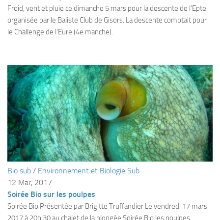
Fosse
Froid, vent et pluie ce dimanche 5 mars pour la descente de l’Epte
organisée par le Baliste Club de Gisors. La descente comptait pour
Sorties techniques
le Challenge de l’Eure (4e manche).
APNEE
SORTIES
Sorties 2026
Sorties 2025
Sorties 2024
Sorties 2023
Sorties 2022
Sorties 2021
Bio sub
/
Environnement et Biologie Sub
Sorties 2020
12 Mar, 2017
Sorties 2019
Soirée Bio sur les poulpes
Sorties 2018
Soirée Bio Présentée par Brigitte Truffandier Le vendredi 17 mars
2017 à 20h 30 au chalet de la plongée Soirée Bio les poulpes