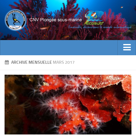
ACTUALITES
ARCHIVE MENSUELLE
MARS 2017
EVENEMENTS
INFOS CNV
Bienvenue
Contacts
Documents utiles
Encadrement
Historique