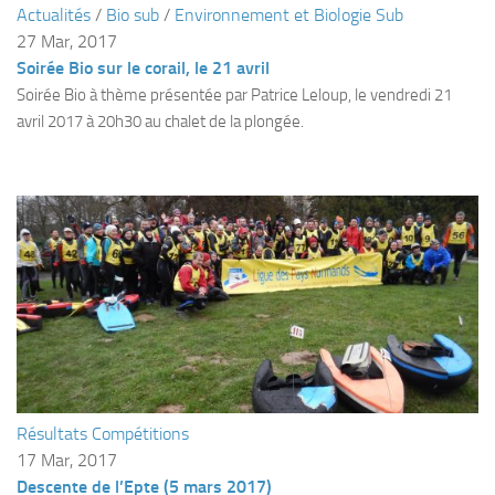
Actualités
/
Bio sub
/
Environnement et Biologie Sub
Plouf
27 Mar, 2017
Soirée Bio sur le corail, le 21 avril
ECOLE DE PLONGEE
Soirée Bio à thème présentée par Patrice Leloup, le vendredi 21
Formations
avril 2017 à 20h30 au chalet de la plongée.
Jeune plongeur
Plongeur N1
Plongeur N2
Plongeur N3
Maintien des acquis
Guide de palanquée N4
Initiateur
Moniteur Fédéral
Résultats Compétitions
Organisation
17 Mar, 2017
Responsables
Descente de l’Epte (5 mars 2017)