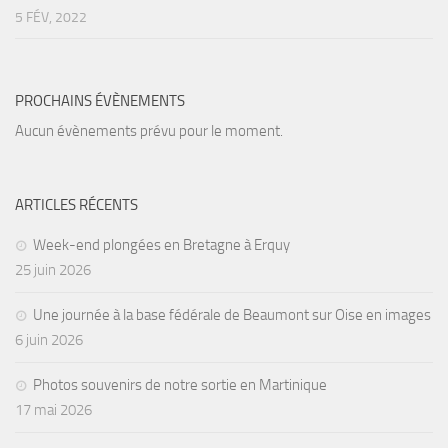
5 FÉV, 2022
Agenda
Les Palmes du Lac
Résultats Compétitions
PROCHAINS ÉVÈNEMENTS
MATERIEL
Aucun évènements prévu pour le moment.
Section Matériel
Occasions
ARTICLES RÉCENTS
Week-end plongées en Bretagne à Erquy
25 juin 2026
Une journée à la base fédérale de Beaumont sur Oise en images
6 juin 2026
Photos souvenirs de notre sortie en Martinique
17 mai 2026