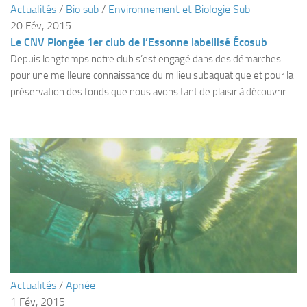
Actualités
/
Bio sub
/
Environnement et Biologie Sub
Plouf
20 Fév, 2015
Le CNV Plongée 1er club de l’Essonne labellisé Écosub
ECOLE DE PLONGEE
Depuis longtemps notre club s’est engagé dans des démarches
Formations
pour une meilleure connaissance du milieu subaquatique et pour la
Jeune plongeur
préservation des fonds que nous avons tant de plaisir à découvrir.
Plongeur N1
Plongeur N2
Plongeur N3
Maintien des acquis
Guide de palanquée N4
Initiateur
Moniteur Fédéral
Organisation
Actualités
/
Apnée
Responsables
1 Fév, 2015