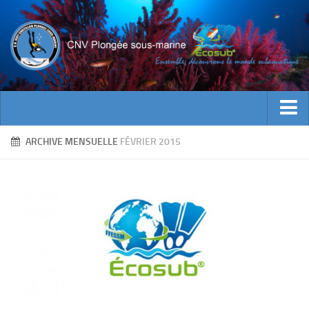
ACTUALITES
ARCHIVE MENSUELLE
FÉVRIER 2015
EVENEMENTS
INFOS CNV
Bienvenue
Contacts
Documents utiles
Encadrement
Historique