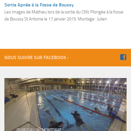
Fosse
Sortie Apnée à la Fosse de Boussy
Les images de Mathieu lors de la sortie du CNV Plongée à la fosse
Sorties techniques
de Boussy St Antoine le 17 janvier 2015. Montage : Julien
APNEE
SORTIES
Sorties 2026
Sorties 2025
NOUS SUIVRE SUR FACEBOOK :
Sorties 2024
Sorties 2023
Sorties 2022
Sorties 2021
Sorties 2020
Sorties 2019
Sorties 2018