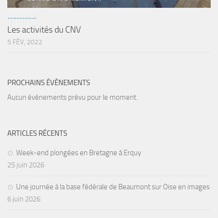
sorties 2017
Sorties 2016
----------
Les activités du CNV
Sorties 2015
5 FÉV, 2022
Sorties 2014
BIO SUB
PROCHAINS ÉVÈNEMENTS
Environnement et Biologie Sub
Aucun évènements prévu pour le moment.
Formations
Lac Merveilleux
AUDIOVISUEL
ARTICLES RÉCENTS
Photo
Week-end plongées en Bretagne à Erquy
25 juin 2026
Vidéo
Peinture
Une journée à la base fédérale de Beaumont sur Oise en images
NAGE
6 juin 2026
NAP / NEV