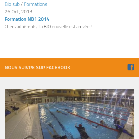
Bio sub
/
Formations
Plouf
26 Oct, 2013
Formation NB1 2014
ECOLE DE PLONGEE
Chers adhérents, La BIO nouvelle est arrivée !
Formations
Jeune plongeur
Plongeur N1
Plongeur N2
NOUS SUIVRE SUR FACEBOOK :
Plongeur N3
Maintien des acquis
Guide de palanquée N4
Initiateur
Moniteur Fédéral
Organisation
Responsables