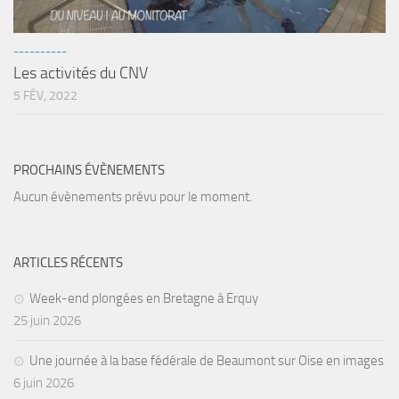
Fosse
Sorties techniques
----------
Les activités du CNV
APNEE
5 FÉV, 2022
SORTIES
Sorties 2026
Sorties 2025
PROCHAINS ÉVÈNEMENTS
Sorties 2024
Aucun évènements prévu pour le moment.
Sorties 2023
Sorties 2022
ARTICLES RÉCENTS
Sorties 2021
Week-end plongées en Bretagne à Erquy
Sorties 2020
25 juin 2026
Sorties 2019
Une journée à la base fédérale de Beaumont sur Oise en images
Sorties 2018
6 juin 2026