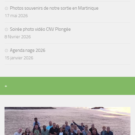
sorties 2017
Photos souvenirs de notre sortie en Martinique
Sorties 2016
17 mai 2026
Sorties 2015
Soirée photo vidéo CNV Plongée
Sorties 2014
8 février 2026
BIO SUB
Agenda nage 2026
Environnement et Biologie Sub
15 janvier 2026
Formations
Lac Merveilleux
AUDIOVISUEL
+
Photo
Vidéo
Peinture
NAGE
NAP / NEV