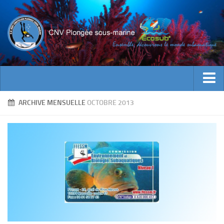
ACTUALITES
ARCHIVE MENSUELLE
OCTOBRE 2013
EVENEMENTS
INFOS CNV
Bienvenue
Contacts
Documents utiles
Encadrement
Historique