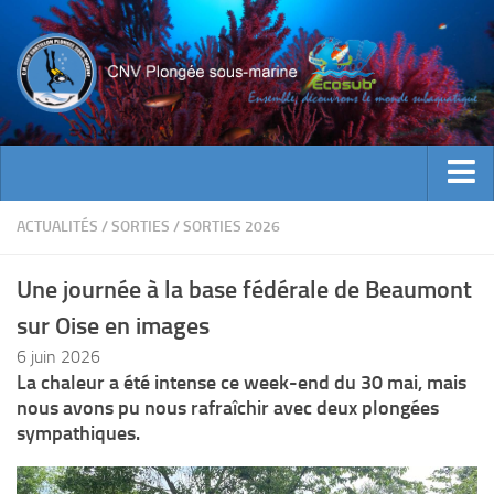
ACTUALITES
ACTUALITÉS
/
SORTIES
/
SORTIES 2026
EVENEMENTS
Une journée à la base fédérale de Beaumont
INFOS CNV
sur Oise en images
Bienvenue
6 juin 2026
Contacts
La chaleur a été intense ce week-end du 30 mai, mais
nous avons pu nous rafraîchir avec deux plongées
Documents utiles
sympathiques.
Encadrement
Historique