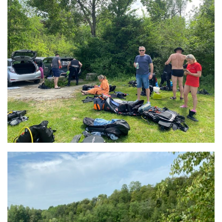
Plouf
ECOLE DE PLONGEE
Formations
Jeune plongeur
Plongeur N1
Plongeur N2
Plongeur N3
Maintien des acquis
Guide de palanquée N4
Initiateur
Moniteur Fédéral
Organisation
Responsables