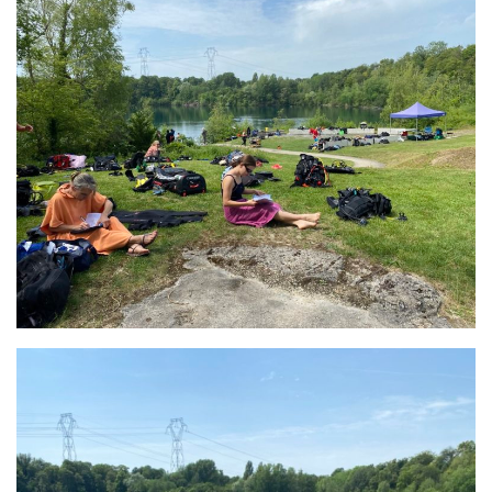
sorties 2017
Sorties 2016
Sorties 2015
Sorties 2014
BIO SUB
Environnement et Biologie Sub
Formations
Lac Merveilleux
AUDIOVISUEL
Photo
Vidéo
Peinture
NAGE
NAP / NEV