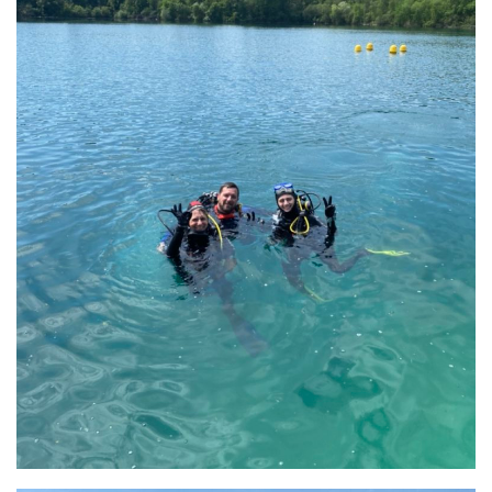
Agenda
Les Palmes du Lac
Résultats Compétitions
MATERIEL
Section Matériel
Occasions