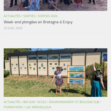
ACTUALITÉS
/
SORTIES
/
SORTIES 2026
Week-end plongées en Bretagne à Erquy
25 JUIN, 2026
ACTUALITÉS
/
BIO SUB
/
ECOLE
/
ENVIRONNEMENT ET BIOLOGIE SUB
/
FORMATIONS
/
LAC MERVEILLEUX