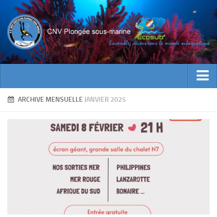
ACTUALITES
ARCHIVE MENSUELLE
JANVIER 2025
EVENEMENTS
INFOS CNV
Bienvenue
Contacts
Documents utiles
Encadrement
Historique