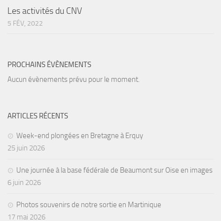
sorties 2017
Les activités du CNV
Sorties 2016
5 FÉV, 2022
Sorties 2015
Sorties 2014
PROCHAINS ÉVÈNEMENTS
BIO SUB
Aucun évènements prévu pour le moment.
Environnement et Biologie Sub
Formations
ARTICLES RÉCENTS
Lac Merveilleux
AUDIOVISUEL
Week-end plongées en Bretagne à Erquy
25 juin 2026
Photo
Vidéo
Une journée à la base fédérale de Beaumont sur Oise en images
6 juin 2026
Peinture
NAGE
Photos souvenirs de notre sortie en Martinique
17 mai 2026
NAP / NEV