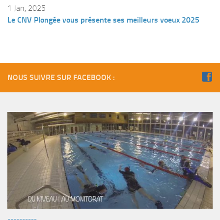
Fosse
1 Jan, 2025
Le CNV Plongée vous présente ses meilleurs voeux 2025
Sorties techniques
APNEE
SORTIES
Sorties 2026
NOUS SUIVRE SUR FACEBOOK :
Sorties 2025
Sorties 2024
Sorties 2023
Sorties 2022
Sorties 2021
Sorties 2020
Sorties 2019
Sorties 2018
----------