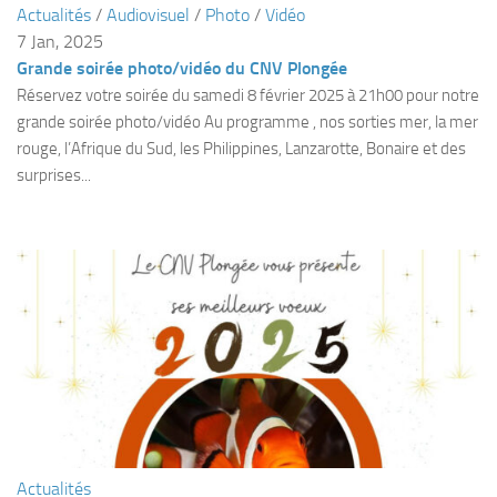
Actualités
/
Audiovisuel
/
Photo
/
Vidéo
Plouf
7 Jan, 2025
Grande soirée photo/vidéo du CNV Plongée
ECOLE DE PLONGEE
Réservez votre soirée du samedi 8 février 2025 à 21h00 pour notre
Formations
grande soirée photo/vidéo Au programme , nos sorties mer, la mer
Jeune plongeur
rouge, l’Afrique du Sud, les Philippines, Lanzarotte, Bonaire et des
surprises...
Plongeur N1
Plongeur N2
Plongeur N3
Maintien des acquis
Guide de palanquée N4
Initiateur
Moniteur Fédéral
Organisation
Responsables
Actualités