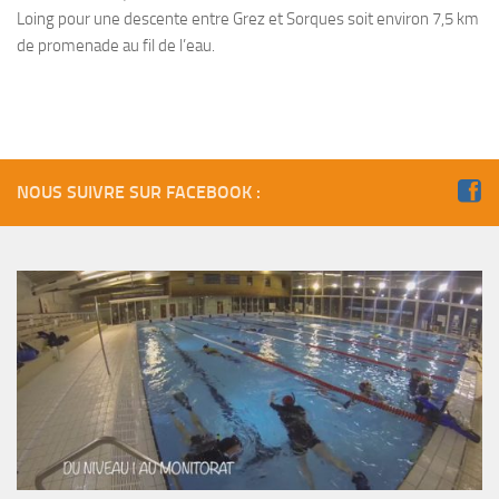
Fosse
Loing pour une descente entre Grez et Sorques soit environ 7,5 km
de promenade au fil de l’eau.
Sorties techniques
APNEE
SORTIES
Sorties 2026
NOUS SUIVRE SUR FACEBOOK :
Sorties 2025
Sorties 2024
Sorties 2023
Sorties 2022
Sorties 2021
Sorties 2020
Sorties 2019
Sorties 2018