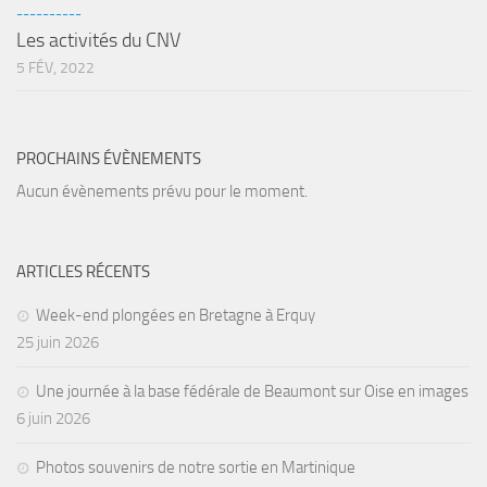
sorties 2017
----------
Les activités du CNV
Sorties 2016
5 FÉV, 2022
Sorties 2015
Sorties 2014
BIO SUB
PROCHAINS ÉVÈNEMENTS
Environnement et Biologie Sub
Aucun évènements prévu pour le moment.
Formations
Lac Merveilleux
ARTICLES RÉCENTS
AUDIOVISUEL
Week-end plongées en Bretagne à Erquy
Photo
25 juin 2026
Vidéo
Une journée à la base fédérale de Beaumont sur Oise en images
Peinture
6 juin 2026
NAGE
Photos souvenirs de notre sortie en Martinique
NAP / NEV