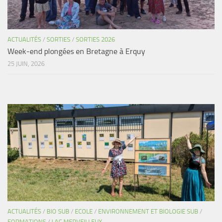
ACTUALITÉS
/
SORTIES
/
SORTIES 2026
Week-end plongées en Bretagne à Erquy
25 JUIN, 2026
ACTUALITÉS
/
BIO SUB
/
ECOLE
/
ENVIRONNEMENT ET BIOLOGIE SUB
/
FORMATIONS
/
LAC MERVEILLEUX