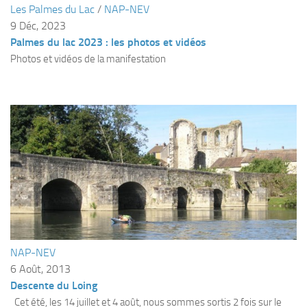
Les Palmes du Lac
/
NAP-NEV
Plouf
9 Déc, 2023
Palmes du lac 2023 : les photos et vidéos
ECOLE DE PLONGEE
Photos et vidéos de la manifestation
Formations
Jeune plongeur
Plongeur N1
Plongeur N2
Plongeur N3
Maintien des acquis
Guide de palanquée N4
Initiateur
Moniteur Fédéral
NAP-NEV
6 Août, 2013
Organisation
Descente du Loing
Responsables
Cet été, les 14 juillet et 4 août, nous sommes sortis 2 fois sur le