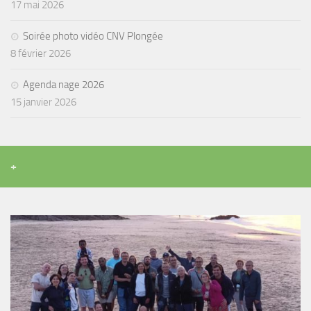
17 mai 2026
Agenda
Soirée photo vidéo CNV Plongée
Les Palmes du Lac
8 février 2026
Résultats Compétitions
Agenda nage 2026
MATERIEL
15 janvier 2026
Section Matériel
Occasions
+