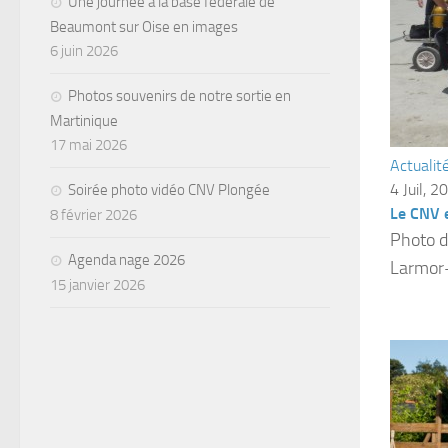
Une journée à la base fédérale de
Beaumont sur Oise en images
6 juin 2026
Photos souvenirs de notre sortie en
Martinique
17 mai 2026
Actualit
4 Juil, 2
Soirée photo vidéo CNV Plongée
Le CNV 
8 février 2026
Photo d
Agenda nage 2026
Larmor-
15 janvier 2026