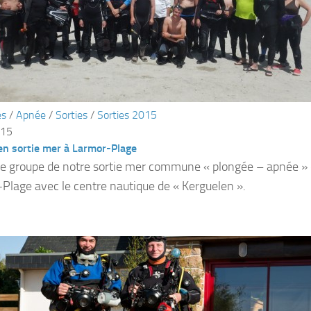
és
/
Apnée
/
Sorties
/
Sorties 2015
015
en sortie mer à Larmor-Plage
e groupe de notre sortie mer commune « plongée – apnée » 
Plage avec le centre nautique de « Kerguelen ».