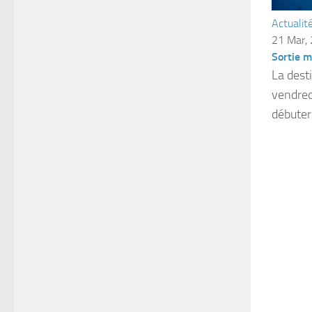
Actualit
21 Mar,
Sortie m
La dest
vendred
débutero