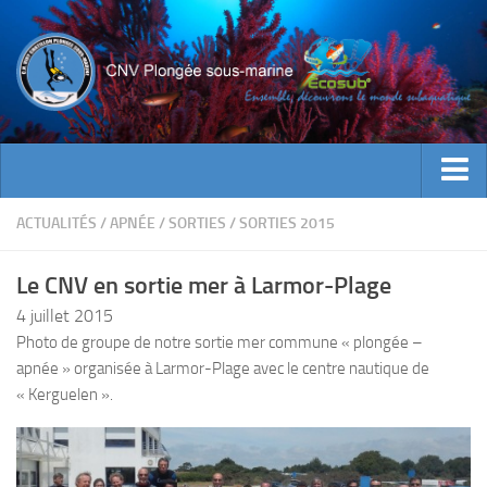
ACTUALITES
ACTUALITÉS
/
APNÉE
/
SORTIES
/
SORTIES 2015
EVENEMENTS
Le CNV en sortie mer à Larmor-Plage
INFOS CNV
4 juillet 2015
Bienvenue
Photo de groupe de notre sortie mer commune « plongée –
apnée » organisée à Larmor-Plage avec le centre nautique de
Contacts
« Kerguelen ».
Documents utiles
Encadrement
Historique