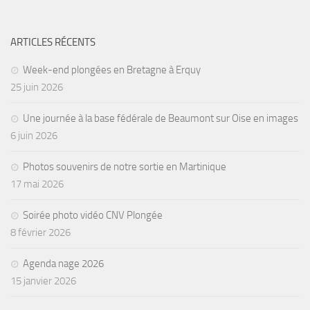
Agenda
ARTICLES RÉCENTS
Les Palmes du Lac
Résultats Compétitions
Week-end plongées en Bretagne à Erquy
25 juin 2026
MATERIEL
Section Matériel
Une journée à la base fédérale de Beaumont sur Oise en images
6 juin 2026
Occasions
Photos souvenirs de notre sortie en Martinique
17 mai 2026
Soirée photo vidéo CNV Plongée
8 février 2026
Agenda nage 2026
15 janvier 2026