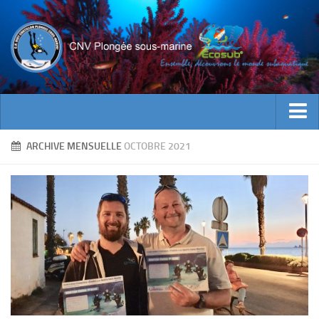
ACTUALITES
ARCHIVE MENSUELLE
OCTOBRE 2021
EVENEMENTS
INFOS CNV
Bienvenue
Contacts
Documents utiles
Encadrement
Historique