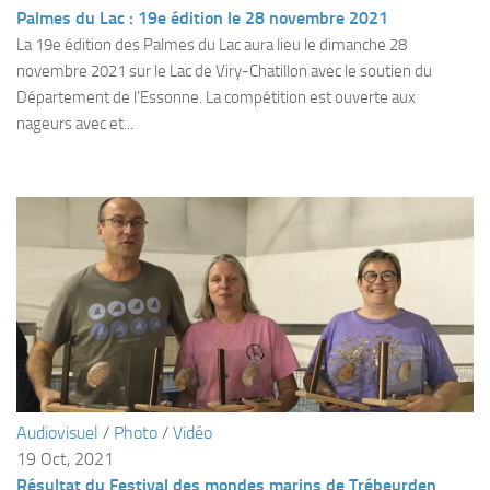
Fosse
Palmes du Lac : 19e édition le 28 novembre 2021
La 19e édition des Palmes du Lac aura lieu le dimanche 28
Sorties techniques
novembre 2021 sur le Lac de Viry-Chatillon avec le soutien du
APNEE
Département de l’Essonne. La compétition est ouverte aux
nageurs avec et...
SORTIES
Sorties 2026
Sorties 2025
Sorties 2024
Sorties 2023
Sorties 2022
Sorties 2021
Sorties 2020
Sorties 2019
Audiovisuel
/
Photo
/
Vidéo
Sorties 2018
19 Oct, 2021
Résultat du Festival des mondes marins de Trébeurden