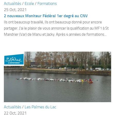
Actualités
/
Ecole
/
Formations
Plouf
25 Oct, 2021
2 nouveaux Moniteur Fédéral 1er degré au CNV
ECOLE DE PLONGEE
Ils ont beaucoup travaillé, Ils ont beaucoup donné pour encore
Formations
partager. J’ai le plaisir de vous annoncer la qualification au MF1 à St
Jeune plongeur
Mandrier (Var) de Manu et Jacky. Après 4 années de formations...
Plongeur N1
Plongeur N2
Plongeur N3
Maintien des acquis
Guide de palanquée N4
Initiateur
Moniteur Fédéral
Organisation
Actualités
/
Les Palmes du Lac
Responsables
22 Oct, 2021