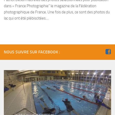
dans « France Photographie” le magazine de la Fédération
Agenda
photographique de France. Une fois de plus, ce sont des photos du
Les Palmes du Lac
lac qui ont été plébiscitées....
Résultats Compétitions
MATERIEL
Section Matériel
Occasions
NOUS SUIVRE SUR FACEBOOK :