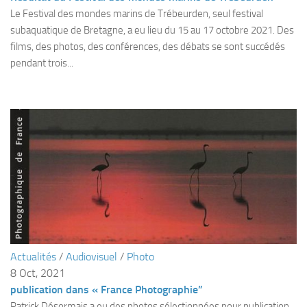
sorties 2017
Le Festival des mondes marins de Trébeurden, seul festival
Sorties 2016
subaquatique de Bretagne, a eu lieu du 15 au 17 octobre 2021. Des
films, des photos, des conférences, des débats se sont succédés
Sorties 2015
pendant trois...
Sorties 2014
BIO SUB
Environnement et Biologie Sub
Formations
Lac Merveilleux
AUDIOVISUEL
Photo
Vidéo
Peinture
Actualités
/
Audiovisuel
/
Photo
8 Oct, 2021
NAGE
publication dans « France Photographie”
NAP / NEV
Patrick Désormais a eu des photos sélectionnées pour publication