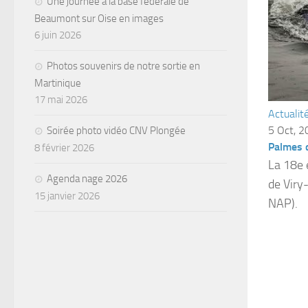
Une journée à la base fédérale de
Beaumont sur Oise en images
6 juin 2026
Photos souvenirs de notre sortie en
Martinique
17 mai 2026
Actualit
5 Oct, 
Soirée photo vidéo CNV Plongée
Palmes d
8 février 2026
La 18e 
Agenda nage 2026
de Viry
15 janvier 2026
NAP).