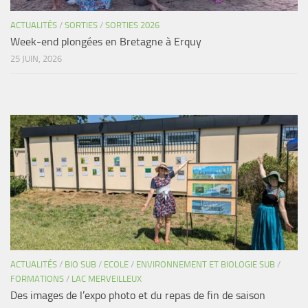
ACTUALITÉS
/
SORTIES
/
SORTIES 2026
Week-end plongées en Bretagne à Erquy
25 JUIN, 2026
ACTUALITÉS
/
BIO SUB
/
ECOLE
/
ENVIRONNEMENT ET BIOLOGIE SUB
/
FORMATIONS
/
LAC MERVEILLEUX
Des images de l’expo photo et du repas de fin de saison