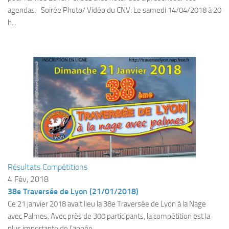
sorties 2017
agendas. Soirée Photo/ Vidéo du CNV: Le samedi 14/04/2018 à 20
Sorties 2016
h...
Sorties 2015
Sorties 2014
BIO SUB
Environnement et Biologie Sub
Formations
Lac Merveilleux
AUDIOVISUEL
Photo
Résultats Compétitions
Vidéo
4 Fév, 2018
Peinture
38e Traversée de Lyon (21/01/2018)
Ce 21 janvier 2018 avait lieu la 38e Traversée de Lyon à la Nage
NAGE
avec Palmes. Avec près de 300 participants, la compétition est la
NAP / NEV
plus importante de l’année.