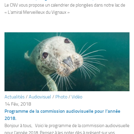
Fosse
Le CNV vous propose un calendrier de plongées dans notre lac de
« L’amiral Merveilleux du Vignaux »
Sorties techniques
APNEE
SORTIES
Sorties 2026
Sorties 2025
Sorties 2024
Sorties 2023
Sorties 2022
Sorties 2021
Actualités
/
Audiovisuel
/
Photo
/
Vidéo
14 Fév, 2018
Sorties 2020
Programme de la commission audiovisuelle pour l’année
Sorties 2019
2018.
Sorties 2018
Bonjour à tous, Voici le programme de la commission audiovisuelle
pour l’année 2018. Pensez à les noter dès à présent sur vos