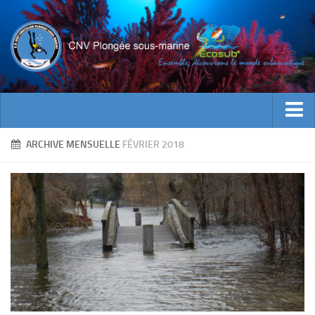
ACTUALITES
ARCHIVE MENSUELLE
FÉVRIER 2018
EVENEMENTS
INFOS CNV
Bienvenue
Contacts
Documents utiles
Encadrement
Historique