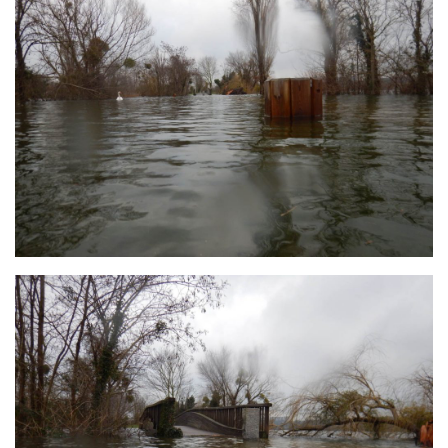
Agenda
Les Palmes du Lac
Résultats Compétitions
MATERIEL
Section Matériel
Occasions