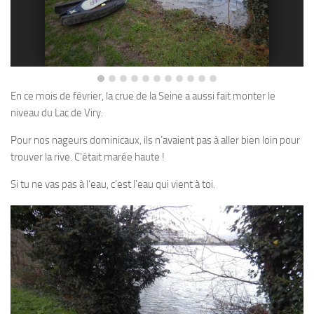
Plouf
ECOLE DE PLONGEE
Formations
Jeune plongeur
En ce mois de février, la crue de la Seine a aussi fait monter le
niveau du Lac de Viry.
Plongeur N1
Plongeur N2
Pour nos nageurs dominicaux, ils n’avaient pas à aller bien loin pour
trouver la rive. C’était marée haute !
Plongeur N3
Si tu ne vas pas à l’eau, c’est l’eau qui vient à toi.
Maintien des acquis
Guide de palanquée N4
Initiateur
Moniteur Fédéral
Organisation
Responsables