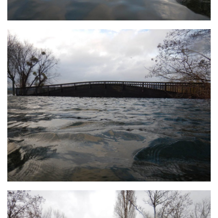
sorties 2017
Sorties 2016
Sorties 2015
Sorties 2014
BIO SUB
Environnement et Biologie Sub
Formations
Lac Merveilleux
AUDIOVISUEL
Photo
Vidéo
Peinture
NAGE
NAP / NEV