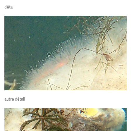
sorties 2017
détail
Sorties 2016
Sorties 2015
Sorties 2014
BIO SUB
Environnement et Biologie Sub
Formations
Lac Merveilleux
AUDIOVISUEL
Photo
autre détail
Vidéo
Peinture
NAGE
NAP / NEV