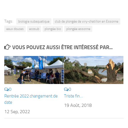
Tags:
biologie subaquatique
club de plongée de viry-chatillon en Essonne
eaux douces
ecosub
plongée bio
plongée essonne
VOUS POUVEZ AUSSI ÊTRE INTÉRESSÉ PAR...
0
0
Rentrée 2022 changement de
Triste fin…
date
19 Août, 2018
12 Sep, 2022