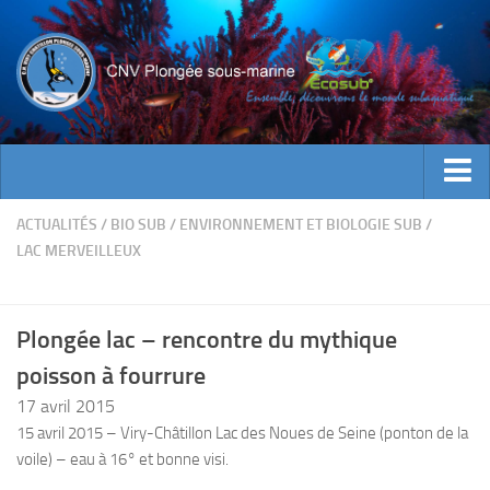
ACTUALITES
ACTUALITÉS
/
BIO SUB
/
ENVIRONNEMENT ET BIOLOGIE SUB
/
LAC MERVEILLEUX
EVENEMENTS
INFOS CNV
Plongée lac – rencontre du mythique
Bienvenue
poisson à fourrure
Contacts
17 avril 2015
Documents utiles
15 avril 2015 – Viry-Châtillon Lac des Noues de Seine (ponton de la
Encadrement
voile) – eau à 16° et bonne visi.
Historique