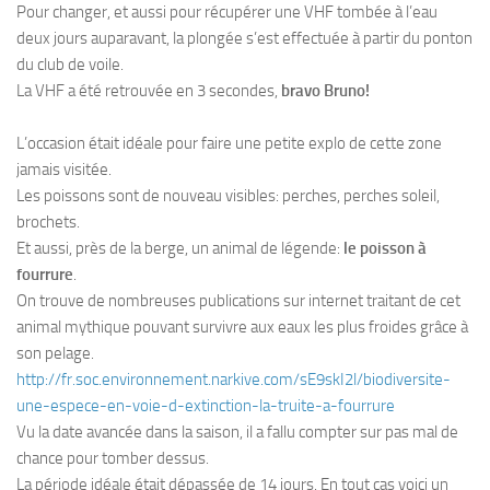
Pour changer, et aussi pour récupérer une VHF tombée à l’eau
Plouf
deux jours auparavant, la plongée s’est effectuée à partir du ponton
du club de voile.
ECOLE DE PLONGEE
La VHF a été retrouvée en 3 secondes,
bravo Bruno!
Formations
L’occasion était idéale pour faire une petite explo de cette zone
Jeune plongeur
jamais visitée.
Plongeur N1
Les poissons sont de nouveau visibles: perches, perches soleil,
Plongeur N2
brochets.
Et aussi, près de la berge, un animal de légende:
le poisson à
Plongeur N3
fourrure
.
Maintien des acquis
On trouve de nombreuses publications sur internet traitant de cet
Guide de palanquée N4
animal mythique pouvant survivre aux eaux les plus froides grâce à
son pelage.
Initiateur
http://fr.soc.environnement.narkive.com/sE9skI2l/biodiversite-
Moniteur Fédéral
une-espece-en-voie-d-extinction-la-truite-a-fourrure
Vu la date avancée dans la saison, il a fallu compter sur pas mal de
Organisation
chance pour tomber dessus.
Responsables
La période idéale était dépassée de 14 jours. En tout cas voici un