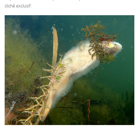
Fosse
cliché exclusif:
Sorties techniques
APNEE
SORTIES
Sorties 2026
Sorties 2025
Sorties 2024
Sorties 2023
Sorties 2022
Sorties 2021
Sorties 2020
Sorties 2019
Sorties 2018