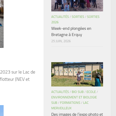
ACTUALITÉS
/
SORTIES
/
SORTIES
2026
Week-end plongées en
Bretagne à Erquy
25 JUIN, 2026
2023 sur le Lac de
flotteur (NEV et
ACTUALITÉS
/
BIO SUB
/
ECOLE
/
ENVIRONNEMENT ET BIOLOGIE
SUB
/
FORMATIONS
/
LAC
MERVEILLEUX
Des images de l’expo photo et