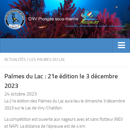
ACTUALITES
ACTUALITÉS
/
LES PALMES DU LAC
EVENEMENTS
Palmes du Lac : 21e édition le 3 décembre
INFOS CNV
2023
Bienvenue
24 octobre 2023
Contacts
La 21e édition des Palmes du Lac aura lieu le dimanche 3 décembre
2023 sur le Lac de Viry-Chatillon.
Documents utiles
Encadrement
La compétition est ouverte aux nageurs avec et sans flotteur (NEV
et NAP).
La distance de l’épreuve est de 4 km.
Historique