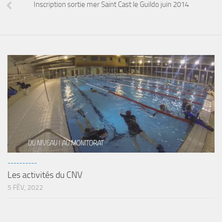
sorties 2017
Inscription sortie mer Saint Cast le Guildo juin 2014
Sorties 2016
Sorties 2015
Sorties 2014
BIO SUB
Environnement et Biologie Sub
Formations
Lac Merveilleux
AUDIOVISUEL
Photo
----------
Vidéo
Les activités du CNV
Peinture
5 FÉV, 2022
NAGE
NAP / NEV