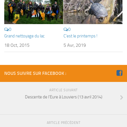
Fosse
Sorties techniques
APNEE
0
0
SORTIES
Grand nettoyage du lac
C’est le printemps !
Sorties 2026
18 Oct, 2015
5 Avr, 2019
Sorties 2025
Sorties 2024
Sorties 2023
NOUS SUIVRE SUR FACEBOOK :
Sorties 2022
Sorties 2021
ARTICLE SUIVANT
Descente de l’Eure à Louviers (13 avril 2014)
Sorties 2020
Sorties 2019
Sorties 2018
ARTICLE PRÉCÉDENT