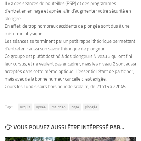
Il y a des séances de bouteilles (PSP) et des programmes
Plouf
d’entretien en nage et apnée, afin d’augmenter votre sécurité en
plongée.
ECOLE DE PLONGEE
En effet, de trop nombreux accidents de plongée sont dus à une
Formations
méforme physique.
Les séances se terminent par un petit rappel théorique permettant
Jeune plongeur
d’entretenir aussi son savoir théorique de plongeur.
Plongeur N1
Ce groupe est plutôt destiné à des plongeurs Niveau 3 qui ont fini
Plongeur N2
leur cursus, et ne veulent pas encadrer, mais les niveau 2 sont aussi
acceptés dans cette même optique. L’essentiel étant de participer,
Plongeur N3
mais avec de la bonne humeur car celle ci est exigée.
Maintien des acquis
Cours les Lundis soirs hors période scolaire, de 21h15 à 22h45.
Guide de palanquée N4
Initiateur
Tags:
acquis
apnée
maintien
nage
plongée
Moniteur Fédéral
Organisation
VOUS POUVEZ AUSSI ÊTRE INTÉRESSÉ PAR...
Responsables