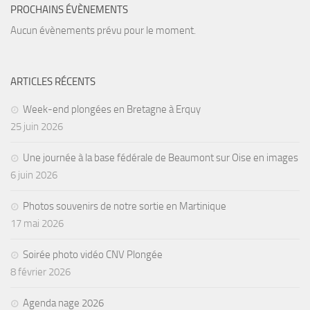
PROCHAINS ÉVÈNEMENTS
Agenda
Aucun évènements prévu pour le moment.
Les Palmes du Lac
Résultats Compétitions
ARTICLES RÉCENTS
MATERIEL
Week-end plongées en Bretagne à Erquy
Section Matériel
25 juin 2026
Occasions
Une journée à la base fédérale de Beaumont sur Oise en images
6 juin 2026
Photos souvenirs de notre sortie en Martinique
17 mai 2026
Soirée photo vidéo CNV Plongée
8 février 2026
Agenda nage 2026