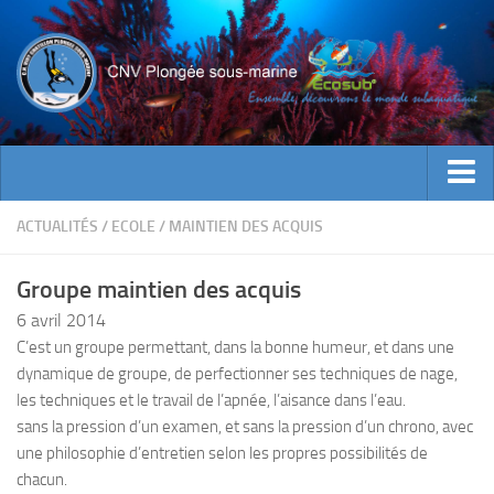
ACTUALITES
ACTUALITÉS
/
ECOLE
/
MAINTIEN DES ACQUIS
EVENEMENTS
Groupe maintien des acquis
INFOS CNV
6 avril 2014
Bienvenue
C’est un groupe permettant, dans la bonne humeur, et dans une
dynamique de groupe, de perfectionner ses techniques de nage,
Contacts
les techniques et le travail de l’apnée, l’aisance dans l’eau.
Documents utiles
sans la pression d’un examen, et sans la pression d’un chrono, avec
Encadrement
une philosophie d’entretien selon les propres possibilités de
chacun.
Historique