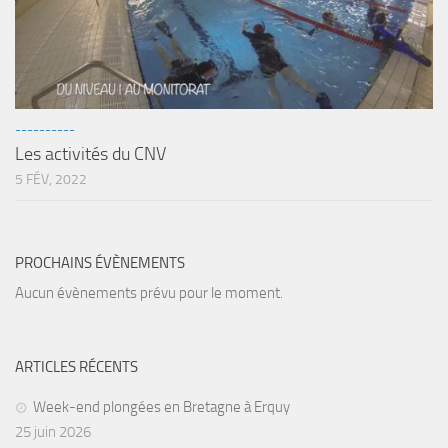
Fosse
Sorties techniques
APNEE
SORTIES
----------
Les activités du CNV
Sorties 2026
5 FÉV, 2022
Sorties 2025
Sorties 2024
Sorties 2023
PROCHAINS ÉVÈNEMENTS
Sorties 2022
Aucun évènements prévu pour le moment.
Sorties 2021
Sorties 2020
ARTICLES RÉCENTS
Sorties 2019
Week-end plongées en Bretagne à Erquy
Sorties 2018
25 juin 2026