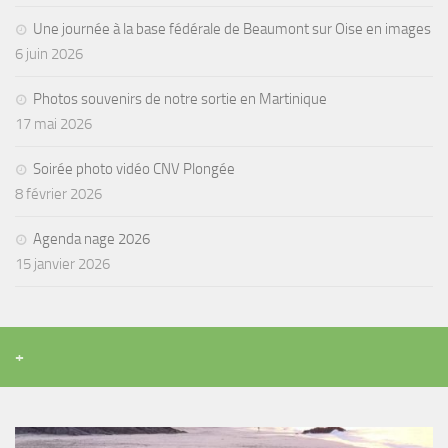
sorties 2017
Une journée à la base fédérale de Beaumont sur Oise en images
Sorties 2016
6 juin 2026
Sorties 2015
Photos souvenirs de notre sortie en Martinique
Sorties 2014
17 mai 2026
BIO SUB
Soirée photo vidéo CNV Plongée
Environnement et Biologie Sub
8 février 2026
Formations
Lac Merveilleux
Agenda nage 2026
15 janvier 2026
AUDIOVISUEL
Photo
Vidéo
+
Peinture
NAGE
NAP / NEV