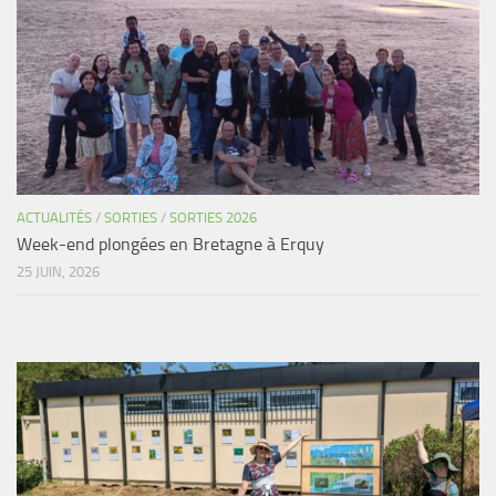
Agenda
Les Palmes du Lac
Résultats Compétitions
MATERIEL
Section Matériel
Occasions
ACTUALITÉS
/
SORTIES
/
SORTIES 2026
Week-end plongées en Bretagne à Erquy
25 JUIN, 2026