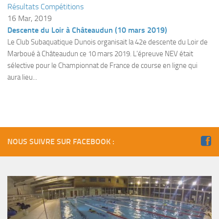
Résultats Compétitions
Plouf
16 Mar, 2019
Descente du Loir à Châteaudun (10 mars 2019)
ECOLE DE PLONGEE
Le Club Subaquatique Dunois organisait la 42e descente du Loir de
Formations
Marboué à Châteaudun ce 10 mars 2019. L’épreuve NEV était
Jeune plongeur
sélective pour le Championnat de France de course en ligne qui
aura lieu...
Plongeur N1
Plongeur N2
Plongeur N3
Maintien des acquis
NOUS SUIVRE SUR FACEBOOK :
Guide de palanquée N4
Initiateur
Moniteur Fédéral
Organisation
Responsables