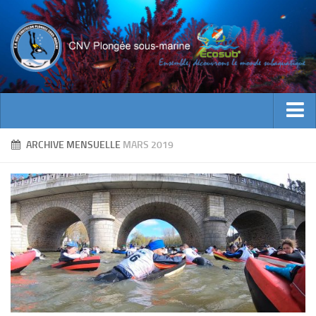
ACTUALITES
ARCHIVE MENSUELLE
MARS 2019
EVENEMENTS
INFOS CNV
Bienvenue
Contacts
Documents utiles
Encadrement
Historique