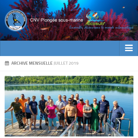
ACTUALITES
ARCHIVE MENSUELLE
JUILLET 2019
EVENEMENTS
INFOS CNV
Bienvenue
Contacts
Documents utiles
Encadrement
Historique