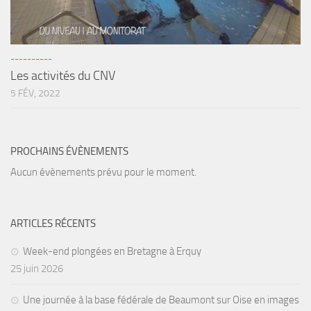
sorties 2017
Sorties 2016
Sorties 2015
----------
Sorties 2014
Les activités du CNV
5 FÉV, 2022
BIO SUB
Environnement et Biologie Sub
Formations
PROCHAINS ÉVÈNEMENTS
Lac Merveilleux
Aucun évènements prévu pour le moment.
AUDIOVISUEL
Photo
ARTICLES RÉCENTS
Vidéo
Week-end plongées en Bretagne à Erquy
Peinture
25 juin 2026
NAGE
Une journée à la base fédérale de Beaumont sur Oise en images
NAP / NEV