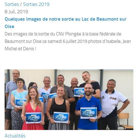
Sorties
/
Sorties 2019
Plouf
8 Juil, 2019
Quelques images de notre sortie au Lac de Beaumont sur
ECOLE DE PLONGEE
Oise
Formations
Des images de la sortie du CNV Plongée à la base fédérale de
Jeune plongeur
Beaumont sur Oise ce samedi 6 juillet 2019 photos d’Isabelle, Jean
Michel et Denis !
Plongeur N1
Plongeur N2
Plongeur N3
Maintien des acquis
Guide de palanquée N4
Initiateur
Moniteur Fédéral
Organisation
Responsables
Actualités