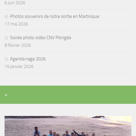
6 juin 2026
Agenda
Photos souvenirs de notre sortie en Martinique
Les Palmes du Lac
17 mai 2026
Résultats Compétitions
Soirée photo vidéo CNV Plongée
MATERIEL
8 février 2026
Section Matériel
Agenda nage 2026
Occasions
15 janvier 2026
+