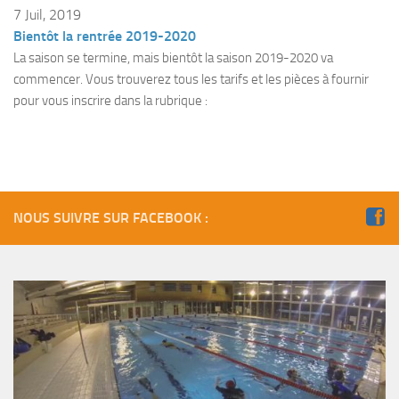
Fosse
7 Juil, 2019
Bientôt la rentrée 2019-2020
Sorties techniques
La saison se termine, mais bientôt la saison 2019-2020 va
APNEE
commencer. Vous trouverez tous les tarifs et les pièces à fournir
pour vous inscrire dans la rubrique :
SORTIES
Sorties 2026
Sorties 2025
Sorties 2024
NOUS SUIVRE SUR FACEBOOK :
Sorties 2023
Sorties 2022
Sorties 2021
Sorties 2020
Sorties 2019
Sorties 2018