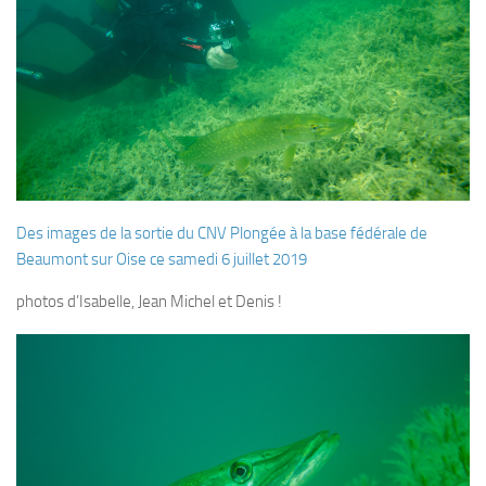
Plouf
ECOLE DE PLONGEE
Formations
Jeune plongeur
Plongeur N1
Plongeur N2
Des images de la sortie du CNV Plongée à la base fédérale de
Plongeur N3
Beaumont sur Oise ce samedi 6 juillet 2019
Maintien des acquis
photos d’Isabelle, Jean Michel et Denis !
Guide de palanquée N4
Initiateur
Moniteur Fédéral
Organisation
Responsables