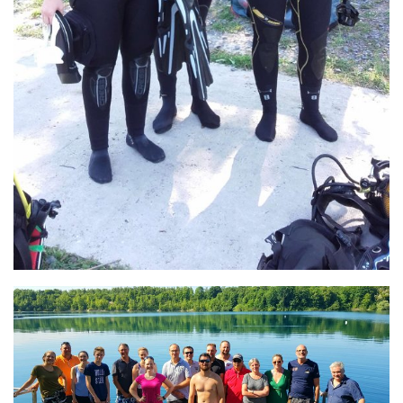
Agenda
Les Palmes du Lac
Résultats Compétitions
MATERIEL
Section Matériel
Occasions