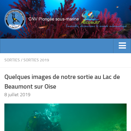
ACTUALITES
SORTIES
/
SORTIES 2019
EVENEMENTS
Quelques images de notre sortie au Lac de
INFOS CNV
Beaumont sur Oise
Bienvenue
8 juillet 2019
Contacts
Documents utiles
Encadrement
Historique