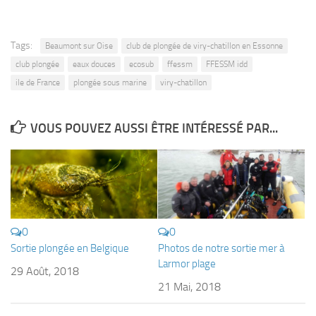
Tags:
Beaumont sur Oise
club de plongée de viry-chatillon en Essonne
club plongée
eaux douces
ecosub
ffessm
FFESSM idd
ile de France
plongée sous marine
viry-chatillon
VOUS POUVEZ AUSSI ÊTRE INTÉRESSÉ PAR...
0
0
Sortie plongée en Belgique
Photos de notre sortie mer à
Larmor plage
29 Août, 2018
21 Mai, 2018