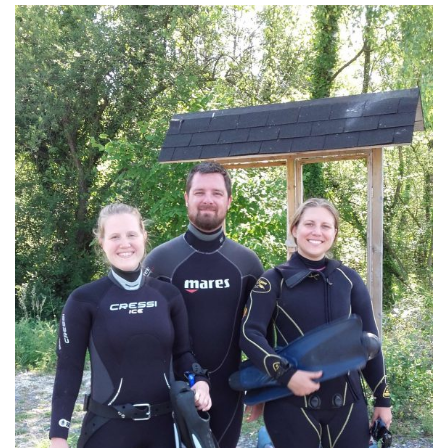
sorties 2017
Sorties 2016
Sorties 2015
Sorties 2014
BIO SUB
Environnement et Biologie Sub
Formations
Lac Merveilleux
AUDIOVISUEL
Photo
Vidéo
Peinture
NAGE
NAP / NEV