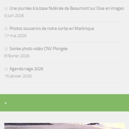
sorties 2017
Une journée à la base fédérale de Beaumont sur Oise en images
Sorties 2016
6 juin 2026
Sorties 2015
Photos souvenirs de notre sortie en Martinique
Sorties 2014
17 mai 2026
BIO SUB
Soirée photo vidéo CNV Plongée
Environnement et Biologie Sub
8 février 2026
Formations
Lac Merveilleux
Agenda nage 2026
15 janvier 2026
AUDIOVISUEL
Photo
Vidéo
+
Peinture
NAGE
NAP / NEV