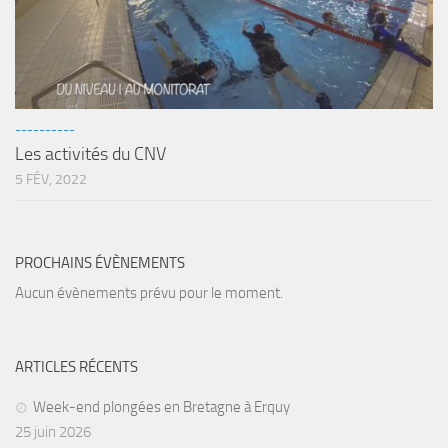
Fosse
Sorties techniques
APNEE
SORTIES
----------
Les activités du CNV
Sorties 2026
5 FÉV, 2022
Sorties 2025
Sorties 2024
Sorties 2023
PROCHAINS ÉVÈNEMENTS
Sorties 2022
Aucun évènements prévu pour le moment.
Sorties 2021
Sorties 2020
ARTICLES RÉCENTS
Sorties 2019
Week-end plongées en Bretagne à Erquy
Sorties 2018
25 juin 2026