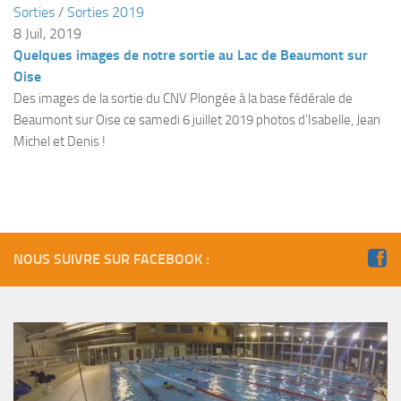
Sorties
/
Sorties 2019
Plouf
8 Juil, 2019
Quelques images de notre sortie au Lac de Beaumont sur
ECOLE DE PLONGEE
Oise
Formations
Des images de la sortie du CNV Plongée à la base fédérale de
Jeune plongeur
Beaumont sur Oise ce samedi 6 juillet 2019 photos d’Isabelle, Jean
Michel et Denis !
Plongeur N1
Plongeur N2
Plongeur N3
Maintien des acquis
NOUS SUIVRE SUR FACEBOOK :
Guide de palanquée N4
Initiateur
Moniteur Fédéral
Organisation
Responsables