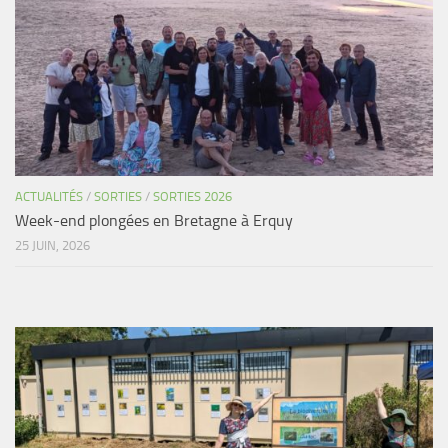
Agenda
Les Palmes du Lac
Résultats Compétitions
MATERIEL
Section Matériel
Occasions
ACTUALITÉS
/
SORTIES
/
SORTIES 2026
Week-end plongées en Bretagne à Erquy
25 JUIN, 2026