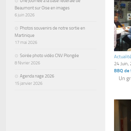
Une journée à la base fédérale de
Beaumont sur Oise en images
6 juin 2026
Photos souvenirs de notre sortie en
Martinique
17 mai 2026
Soirée photo vidéo CNV Plongée
Actualit
8 février 2026
24 Juin,
BBQ de f
Agenda nage 2026
Un gran
15 janvier 2026