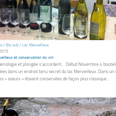
és
/
Bio sub
/
Lac Merveilleux
 2015
eilleux et conservation du vin
nologie et plongée s’accordent… Début Novembre 4 bouteill
es dans un endroit tenu secret du lac Merveilleux. Dans u
es « soeurs » étaient conservées de façon plus classique...