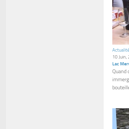
Actualit
10 Juin,
Lac Merv
Quand œ
immergé
bouteill