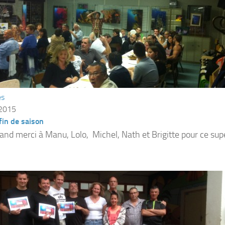
és
 2015
in de saison
d merci à Manu, Lolo, Michel, Nath et Brigitte pour ce s