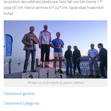
e
du podium des vétérans tandis que Yann fait une très bonne 11
Fosse
e
e
e
place (5
VH). Patrick termine 61
(42
VH). Xavier était finalement
Sorties techniques
forfait.
APNEE
SORTIES
Sorties 2026
Sorties 2025
Sorties 2024
Sorties 2023
Sorties 2022
Sorties 2021
Philippe sur la 2e marche du podium vétérans
Sorties 2020
Classement général
Sorties 2019
Sorties 2018
Classement Catégories