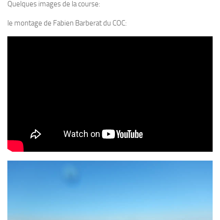
sorties 2017
Quelques images de la course:
Sorties 2016
le montage de Fabien Barberat du COC:
Sorties 2015
Sorties 2014
BIO SUB
Environnement et Biologie Sub
Formations
Lac Merveilleux
AUDIOVISUEL
Photo
Vidéo
Peinture
NAGE
NAP / NEV