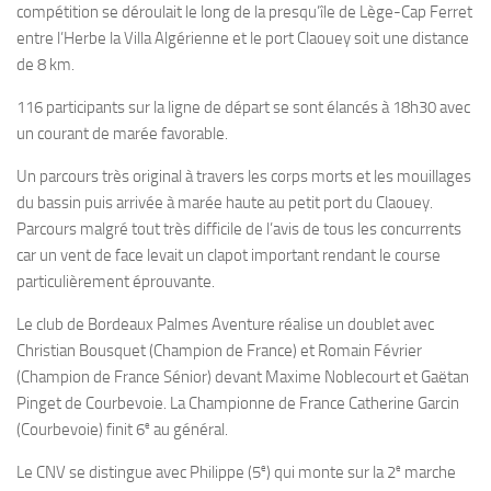
compétition se déroulait le long de la presqu’île de Lège-Cap Ferret
Plouf
entre l’Herbe la Villa Algérienne et le port Claouey soit une distance
de 8 km.
ECOLE DE PLONGEE
116 participants sur la ligne de départ se sont élancés à 18h30 avec
Formations
un courant de marée favorable.
Jeune plongeur
Un parcours très original à travers les corps morts et les mouillages
Plongeur N1
du bassin puis arrivée à marée haute au petit port du Claouey.
Plongeur N2
Parcours malgré tout très difficile de l’avis de tous les concurrents
Plongeur N3
car un vent de face levait un clapot important rendant le course
particulièrement éprouvante.
Maintien des acquis
Le club de Bordeaux Palmes Aventure réalise un doublet avec
Guide de palanquée N4
Christian Bousquet (Champion de France) et Romain Février
Initiateur
(Champion de France Sénior) devant Maxime Noblecourt et Gaëtan
Moniteur Fédéral
Pinget de Courbevoie. La Championne de France Catherine Garcin
e
(Courbevoie) finit 6
au général.
Organisation
Responsables
e
e
Le CNV se distingue avec Philippe (5
) qui monte sur la 2
marche