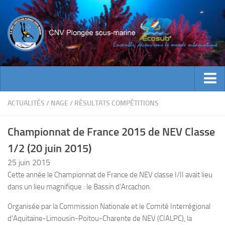
ACTUALITES
ACTUALITÉS
/
NAGE
/
RÉSULTATS COMPÉTITIONS
EVENEMENTS
Championnat de France 2015 de NEV Classe
INFOS CNV
1/2 (20 juin 2015)
Bienvenue
25 juin 2015
Contacts
Cette année le Championnat de France de NEV classe I/II avait lieu
dans un lieu magnifique : le Bassin d’Arcachon.
Documents utiles
Encadrement
Organisée par la Commission Nationale et le Comité Interrégional
d’Aquitaine-Limousin-Poitou-Charente de NEV (CIALPC), la
Historique