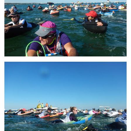
Agenda
Les Palmes du Lac
Résultats Compétitions
MATERIEL
Section Matériel
Occasions