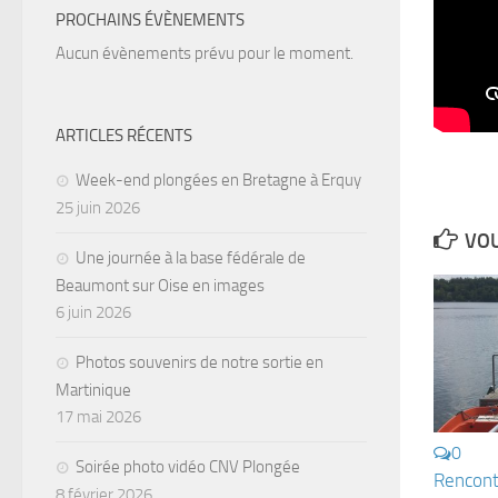
PROCHAINS ÉVÈNEMENTS
Aucun évènements prévu pour le moment.
ARTICLES RÉCENTS
Week-end plongées en Bretagne à Erquy
25 juin 2026
VOU
Une journée à la base fédérale de
Beaumont sur Oise en images
6 juin 2026
Photos souvenirs de notre sortie en
Martinique
17 mai 2026
0
Soirée photo vidéo CNV Plongée
Rencont
8 février 2026