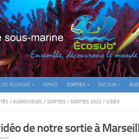
E DE PLONGEE
APNEE
SORTIES
BIO SUB
AUD
ITÉS
/
AUDIOVISUEL
/
SORTIES
/
SORTIES 2022
/
VIDÉO
vidéo de notre sortie à Marseil