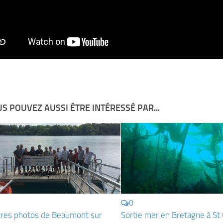
S POUVEZ AUSSI ÊTRE INTÉRESSÉ PAR...
0
res photos de Beaumont sur
Sortie mer en Bretagne à St 