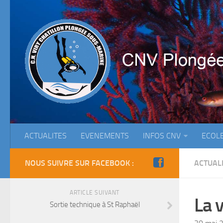
ACTUALITES
EVENEMENTS
INFOS CNV
ECOL
NOUS SUIVRE SUR FACEBOOK :
ACTUAL
ARTICLE SUIVANT
La 
Sortie technique à St Raphaël