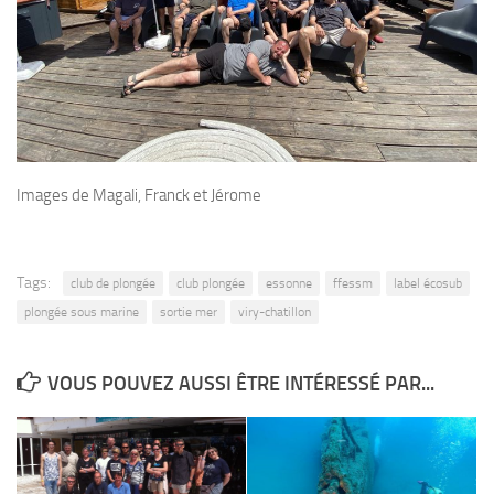
Images de Magali, Franck et Jérome
Tags:
club de plongée
club plongée
essonne
ffessm
label écosub
plongée sous marine
sortie mer
viry-chatillon
VOUS POUVEZ AUSSI ÊTRE INTÉRESSÉ PAR...