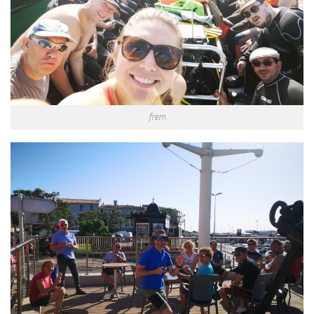
Plouf
ECOLE DE PLONGEE
Formations
Jeune plongeur
Plongeur N1
frem
Plongeur N2
Plongeur N3
Maintien des acquis
Guide de palanquée N4
Initiateur
Moniteur Fédéral
Organisation
Responsables