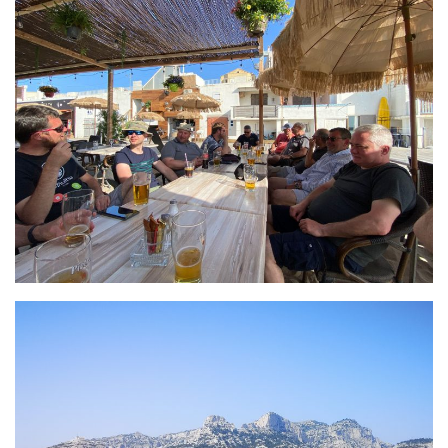
sorties 2017
Sorties 2016
Sorties 2015
Sorties 2014
BIO SUB
Environnement et Biologie Sub
Formations
Lac Merveilleux
AUDIOVISUEL
Photo
Vidéo
Peinture
NAGE
NAP / NEV