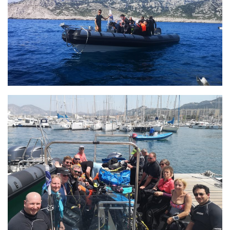
Agenda
Les Palmes du Lac
Résultats Compétitions
MATERIEL
Section Matériel
Occasions