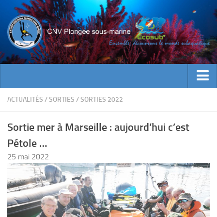
ACTUALITES
ACTUALITÉS
/
SORTIES
/
SORTIES 2022
EVENEMENTS
Sortie mer à Marseille : aujourd’hui c’est
INFOS CNV
Pétole …
Bienvenue
25 mai 2022
Contacts
Documents utiles
Encadrement
Historique