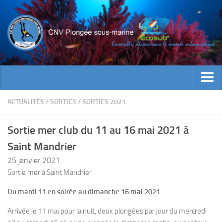
ACTUALITES
ACTUALITÉS
/
SORTIES
/
SORTIES 2021
EVENEMENTS
Sortie mer club du 11 au 16 mai 2021 à
INFOS CNV
Saint Mandrier
Bienvenue
25 janvier 2021
Contacts
Sortie mer à Saint Mandrier
Documents utiles
Du mardi 11 en soirée au dimanche 16 mai 2021
Encadrement
Arrivée le 11 mai pour la nuit, deux plongées par jour du mercredi
Historique