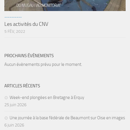
Agenda
----------
Les Palmes du Lac
Les activités du CNV
Résultats Compétitions
5 FÉV, 2022
MATERIEL
Section Matériel
PROCHAINS ÉVÈNEMENTS
Occasions
Aucun évènements prévu pour le moment.
ARTICLES RÉCENTS
Week-end plongées en Bretagne à Erquy
25 juin 2026
Une journée à la base fédérale de Beaumont sur Oise en images
6 juin 2026