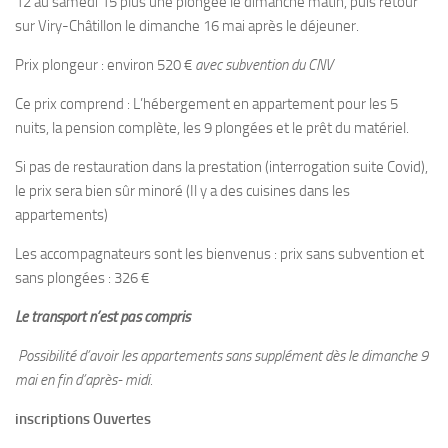
12 au samedi 15 plus une plongée le dimanche matin, puis retour
sur Viry-Châtillon le dimanche 16 mai après le déjeuner.
Plouf
ECOLE DE PLONGEE
Prix plongeur : environ 520 €
avec subvention du CNV
Formations
Ce prix comprend : L’hébergement en appartement pour les 5
nuits, la pension complète, les 9 plongées et le prêt du matériel.
Jeune plongeur
Plongeur N1
Si pas de restauration dans la prestation (interrogation suite Covid),
le prix sera bien sûr minoré (Il y a des cuisines dans les
Plongeur N2
appartements)
Plongeur N3
Les accompagnateurs sont les bienvenus : prix sans subvention et
Maintien des acquis
sans plongées : 326 €
Guide de palanquée N4
Le transport n’est pas compris
Initiateur
Possibilité d’avoir les appartements sans supplément dès le dimanche 9
Moniteur Fédéral
mai en fin d’après- midi.
Organisation
inscriptions Ouvertes
Responsables