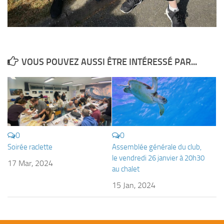
Fosse
Sorties techniques
APNEE
SORTIES
VOUS POUVEZ AUSSI ÊTRE INTÉRESSÉ PAR...
Sorties 2026
Sorties 2025
Sorties 2024
Sorties 2023
0
0
Sorties 2022
Soirée raclette
Assemblée générale du club,
le vendredi 26 janvier à 20h30
Sorties 2021
17 Mar, 2024
au chalet
Sorties 2020
15 Jan, 2024
Sorties 2019
Sorties 2018