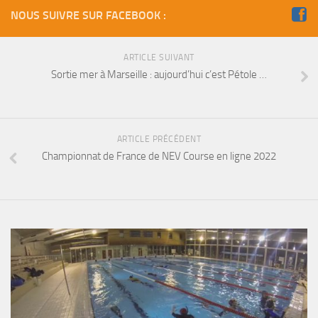
sorties 2017
NOUS SUIVRE SUR FACEBOOK :
Sorties 2016
Sorties 2015
ARTICLE SUIVANT
Sorties 2014
Sortie mer à Marseille : aujourd’hui c’est Pétole …
BIO SUB
Environnement et Biologie Sub
ARTICLE PRÉCÉDENT
Formations
Championnat de France de NEV Course en ligne 2022
Lac Merveilleux
AUDIOVISUEL
Photo
Vidéo
Peinture
NAGE
NAP / NEV