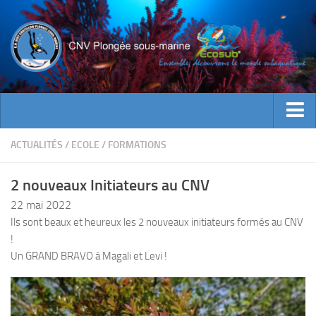
ACTUALITES
ACTUALITÉS
/
ECOLE
/
FORMATIONS
EVENEMENTS
2 nouveaux Initiateurs au CNV
INFOS CNV
22 mai 2022
Bienvenue
Ils sont beaux et heureux les 2 nouveaux initiateurs formés au CNV
!
Contacts
Un GRAND BRAVO à Magali et Levi !
Documents utiles
Encadrement
Historique