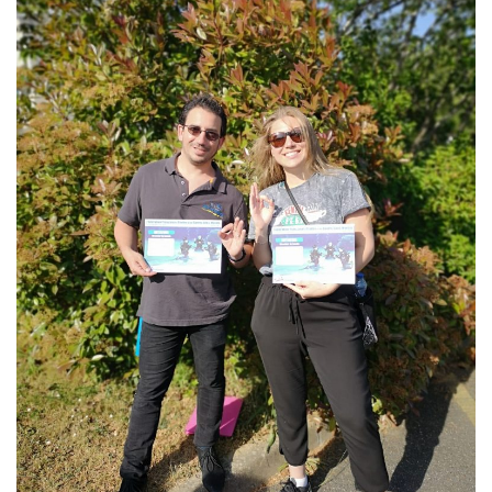
Plouf
ECOLE DE PLONGEE
Formations
Jeune plongeur
Plongeur N1
Plongeur N2
Plongeur N3
Maintien des acquis
Guide de palanquée N4
Initiateur
Moniteur Fédéral
Organisation
Responsables