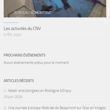
Agenda
Les Palmes du Lac
----------
Résultats Compétitions
Les activités du CNV
MATERIEL
5 FÉV, 2022
Section Matériel
Occasions
PROCHAINS ÉVÈNEMENTS
Aucun évènements prévu pour le moment.
ARTICLES RÉCENTS
Week-end plongées en Bretagne à Erquy
25 juin 2026
Une journée à la base fédérale de Beaumont sur Oise en images