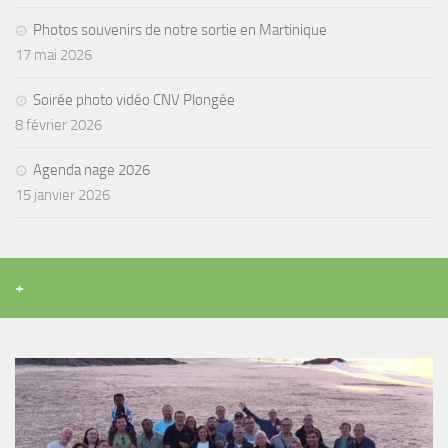
Agenda
Photos souvenirs de notre sortie en Martinique
17 mai 2026
Les Palmes du Lac
Résultats Compétitions
Soirée photo vidéo CNV Plongée
8 février 2026
MATERIEL
Section Matériel
Agenda nage 2026
15 janvier 2026
Occasions
+