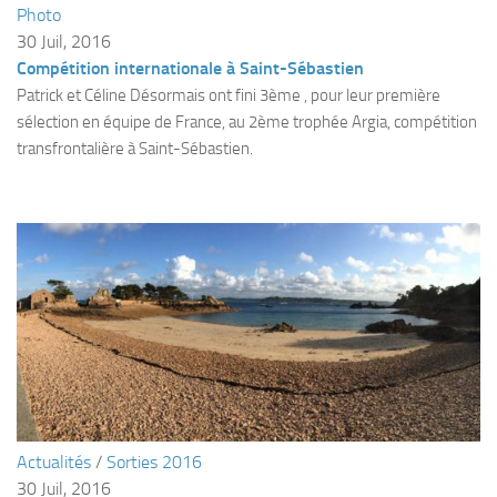
Photo
Plouf
30 Juil, 2016
Compétition internationale à Saint-Sébastien
ECOLE DE PLONGEE
Patrick et Céline Désormais ont fini 3ème , pour leur première
Formations
sélection en équipe de France, au 2ème trophée Argia, compétition
Jeune plongeur
transfrontalière à Saint-Sébastien.
Plongeur N1
Plongeur N2
Plongeur N3
Maintien des acquis
Guide de palanquée N4
Initiateur
Moniteur Fédéral
Organisation
Actualités
/
Sorties 2016
Responsables
30 Juil, 2016