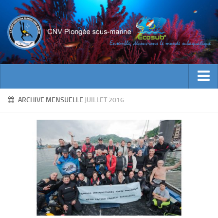
ACTUALITES
ARCHIVE MENSUELLE
JUILLET 2016
EVENEMENTS
INFOS CNV
Bienvenue
Contacts
Documents utiles
Encadrement
Historique