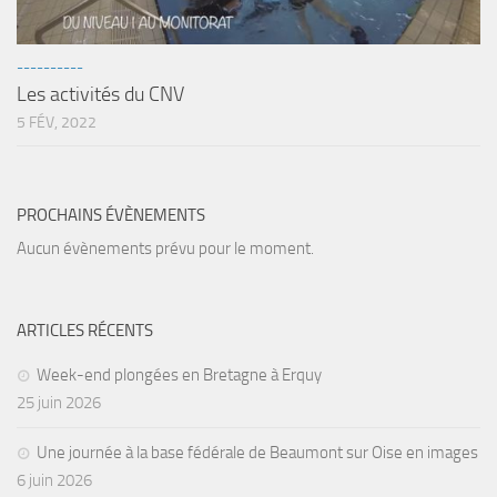
sorties 2017
Sorties 2016
----------
Sorties 2015
Les activités du CNV
Sorties 2014
5 FÉV, 2022
BIO SUB
Environnement et Biologie Sub
PROCHAINS ÉVÈNEMENTS
Formations
Aucun évènements prévu pour le moment.
Lac Merveilleux
AUDIOVISUEL
ARTICLES RÉCENTS
Photo
Week-end plongées en Bretagne à Erquy
Vidéo
25 juin 2026
Peinture
NAGE
Une journée à la base fédérale de Beaumont sur Oise en images
6 juin 2026
NAP / NEV