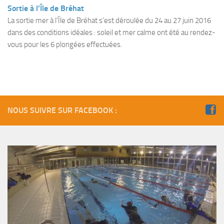
Fosse
Sortie à l’Île de Bréhat
La sortie mer à l’Île de Bréhat s’est déroulée du 24 au 27 juin 2016
Sorties techniques
dans des conditions idéales : soleil et mer calme ont été au rendez-
APNEE
vous pour les 6 plongées effectuées.
SORTIES
Sorties 2026
Sorties 2025
Sorties 2024
NOUS SUIVRE SUR FACEBOOK :
Sorties 2023
Sorties 2022
Sorties 2021
Sorties 2020
Sorties 2019
Sorties 2018